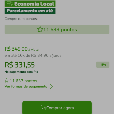
Compre com pontos:
11.633
pontos
R$
349
,
00
à vista
em até
10
x de
R$
34
,
90
s/juros
R$
331
,
55
-
5%
No pagamento com Pix
11.633
pontos
Ver formas de pagamento
Comprar agora