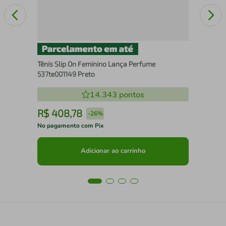
Tênis Slip On Feminino Lança Perfume
537te001149 Preto
14.343
pontos
R$
408
,
78
R
-
26%
No pagamento com Pix
No 
Adicionar ao carrinho