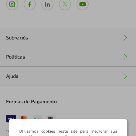
Sobre nós
+
Políticas
+
Ajuda
+
Formas de Pagamento
Utilizamos cookies neste site para melhorar sua
*Pontos dos Cartões Sicredi