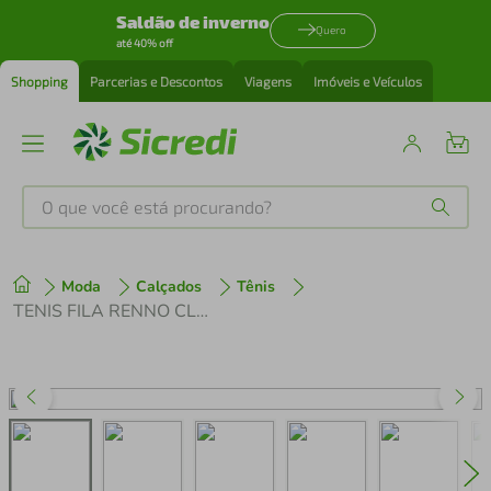
Saldão de inverno
Quero
até 40% off
Shopping
Parcerias e Descontos
Viagens
Imóveis e Veículos
O que você está procurando?
Produtos mais buscados
Moda
Calçados
Tênis
tenis
1
º
TENIS FILA RENNO CLASSIC SL
cafeteira
2
º
perfume
3
º