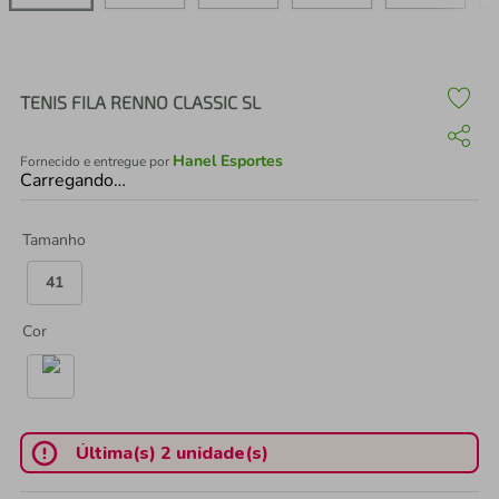
air fryer
4
º
iphone
5
º
TENIS FILA RENNO CLASSIC SL
Hanel Esportes
Fornecido e entregue por
Carregando…
Tamanho
41
Cor
Última(s) 2 unidade(s)