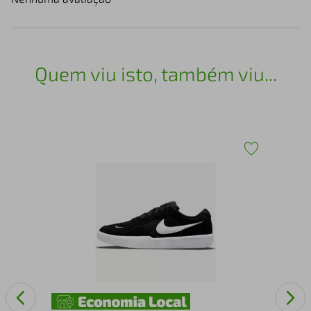
Quem viu isto, também viu...
Tên
370