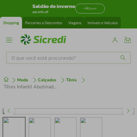
Saldão de inverno
Quero
até 40% off
Shopping
Parcerias e Descontos
Viagens
Imóveis e Veículos
O que você está procurando?
Produtos mais buscados
Moda
Calçados
Tênis
tenis
1
º
Tênis Infantil Abotinado Bibi New Way 1192181 Marrom
cafeteira
2
º
perfume
3
º