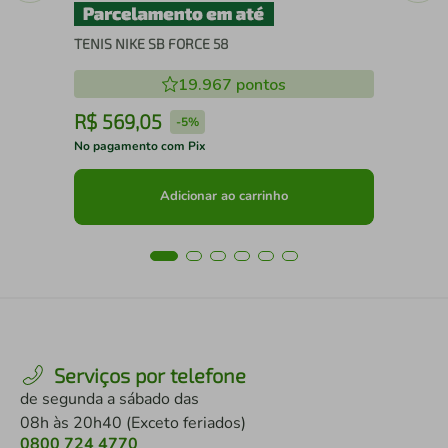
TENIS NIKE SB FORCE 58
19.967
pontos
R$
569
,
05
R
-
5%
No pagamento com Pix
No 
Adicionar ao carrinho
Serviços por telefone
de segunda a sábado das
08h às 20h40 (Exceto feriados)
0800 724 4770