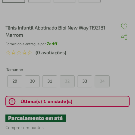
air fryer
4
º
iphone
5
º
Tênis Infantil Abotinado Bibi New Way 1192181
Marrom
Zariff
Fornecido e entregue por
☆
☆
☆
☆
☆
(0 avaliações)
Tamanho
29
30
31
32
33
34
Última(s) 1 unidade(s)
Compre com pontos: