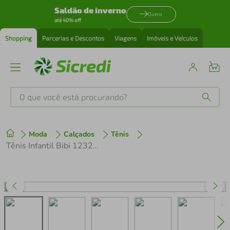
Saldão de inverno
Quero
até 40% off
Shopping
Parcerias e Descontos
Viagens
Imóveis e Veículos
O que você está procurando?
Produtos mais buscados
Moda
Calçados
Tênis
tenis
1
º
Tênis Infantil Bibi 1232232 Preto/Rosa
cafeteira
2
º
perfume
3
º