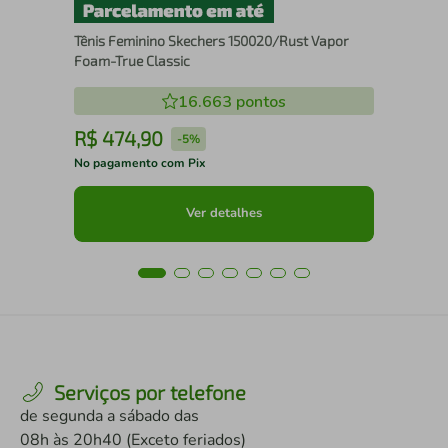
Tênis Feminino Skechers 150020/Rust Vapor
Foam-True Classic
16.663
pontos
R$
474
,
90
R
-
5%
No pagamento com Pix
No 
Ver detalhes
Serviços por telefone
de segunda a sábado das
08h às 20h40 (Exceto feriados)