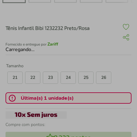
air fryer
4
º
iphone
5
º
Tênis Infantil Bibi 1232232 Preto/Rosa
Zariff
Fornecido e entregue por
Carregando…
Tamanho
21
22
23
24
25
26
Última(s) 1 unidade(s)
Compre com pontos: