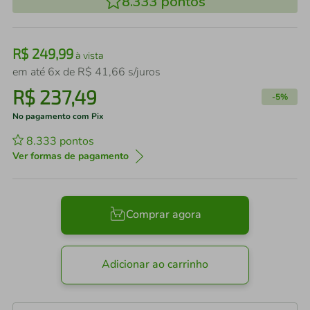
8.333
pontos
R$
249
,
99
à vista
em até
6
x de
R$
41
,
66
s/juros
R$
237
,
49
-
5%
No pagamento com Pix
8.333
pontos
Ver formas de pagamento
Comprar agora
Adicionar ao carrinho