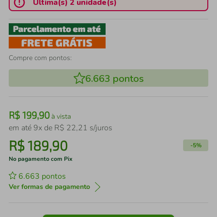
Última(s) 2 unidade(s)
Compre com pontos:
6.663
pontos
R$
199
,
90
à vista
em até
9
x de
R$
22
,
21
s/juros
R$
189
,
90
-
5%
No pagamento com Pix
6.663
pontos
Ver formas de pagamento