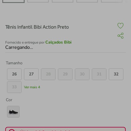
air fryer
4
º
iphone
5
º
Tênis Infantil Bibi Action Preto
Calçados Bibi
Fornecido e entregue por
Carregando…
Tamanho
26
27
28
29
30
31
32
33
Ver mais 4
Cor