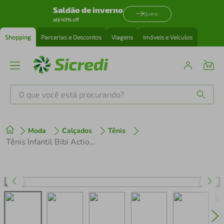
Saldão de inverno
Quero
até 40% off
Shopping
Parcerias e Descontos
Viagens
Imóveis e Veículos
O que você está procurando?
Produtos mais buscados
Moda
Calçados
Tênis
tenis
1
º
Tênis Infantil Bibi Action Preto
cafeteira
2
º
perfume
3
º