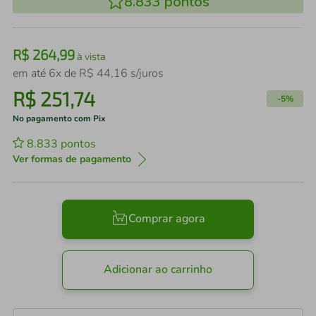
8.833
pontos
R$
264
,
99
à vista
em até
6
x de
R$
44
,
16
s/juros
R$
251
,
74
-
5%
No pagamento com Pix
8.833
pontos
Ver formas de pagamento
Comprar agora
Adicionar ao carrinho