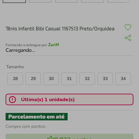
air fryer
4
º
iphone
5
º
Tênis Infantil Bibi Casual 1167513 Preto/Orquidea
Zariff
Fornecido e entregue por
Carregando…
Tamanho
28
29
30
31
32
33
34
Última(s) 1 unidade(s)
Compre com pontos: