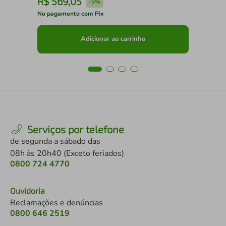
R$
569
,
05
R
-
5%
No pagamento com Pix
No 
Adicionar ao carrinho
Serviços por telefone
de segunda a sábado das
08h às 20h40 (Exceto feriados)
0800 724 4770
Ouvidoria
Reclamações e denúncias
0800 646 2519