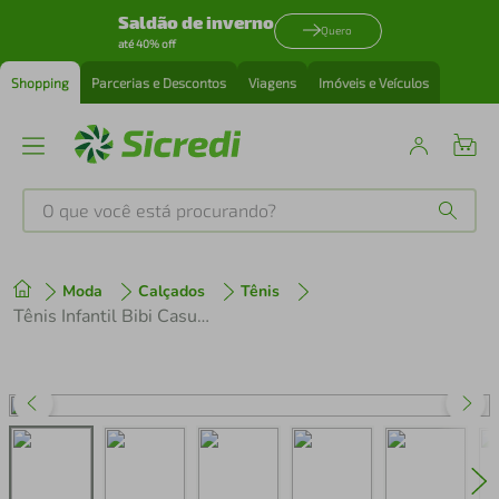
Saldão de inverno
Quero
até 40% off
Shopping
Parcerias e Descontos
Viagens
Imóveis e Veículos
O que você está procurando?
Produtos mais buscados
Moda
Calçados
Tênis
tenis
1
º
Tênis Infantil Bibi Casual 1167513 Preto/Orquidea
cafeteira
2
º
perfume
3
º