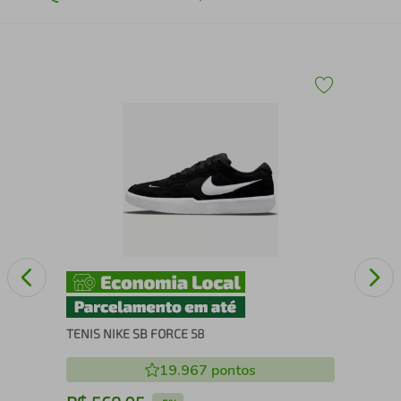
TEN
TENIS NIKE SB FORCE 58
19.967
pontos