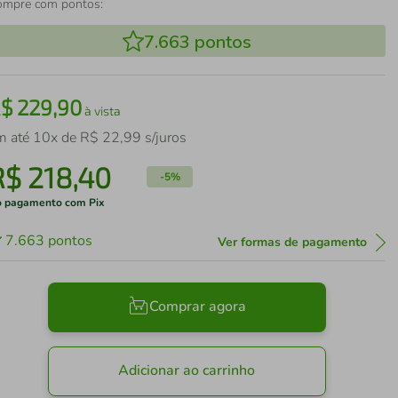
ompre com pontos:
7.663
pontos
R$
229
,
90
à vista
m até
10
x de
R$
22
,
99
s/juros
R$
218
,
40
-
5%
 pagamento com Pix
7.663
pontos
Ver formas de pagamento
Comprar agora
Adicionar ao carrinho