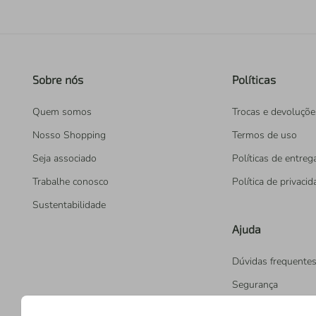
Sobre nós
Políticas
Quem somos
Trocas e devoluçõe
Nosso Shopping
Termos de uso
Seja associado
Políticas de entreg
Trabalhe conosco
Política de privaci
Sustentabilidade
Ajuda
Dúvidas frequente
Segurança