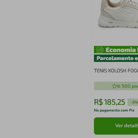
TENIS KOLOSH FOG
6.500
po
R$
185
,
25
-
5%
No pagamento com Pix
Ver detal