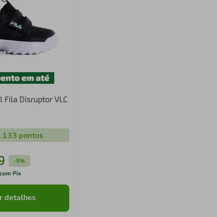
il Fila Disruptor VLC
.133
pontos
9
-
5%
com Pix
r detalhes