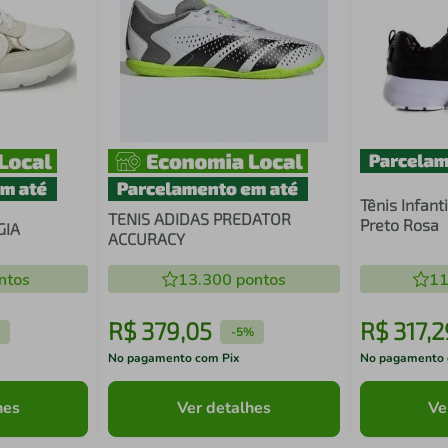
Tênis Infant
TENIS ADIDAS PREDATOR
Preto Rosa
GIA
ACCURACY
ntos
13.300
pontos
11
R$
379
,
05
R$
317
,
2
-
5%
No pagamento com Pix
No pagamento 
hes
Ver detalhes
Ve