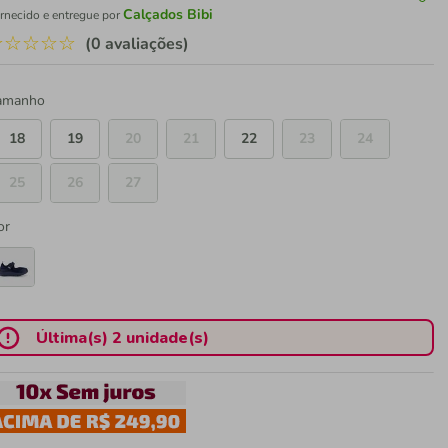
Calçados Bibi
rnecido e entregue por
☆
☆
☆
☆
☆
(0 avaliações)
amanho
18
19
20
21
22
23
24
25
26
27
or
Última(s) 2 unidade(s)