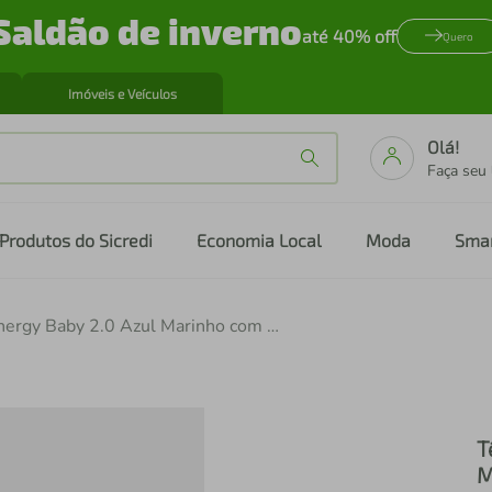
Saldão de inverno
até 40% off
Quero
Imóveis e Veículos
Olá!
Faça seu
Produtos do Sicredi
Economia Local
Moda
Sma
Tênis Infantil Bibi Energy Baby 2.0 Azul Marinho com Rosa
T
M