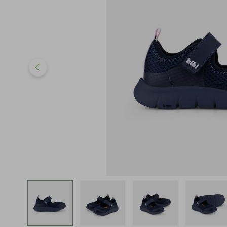
iphone
5
º