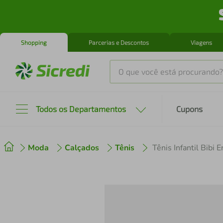
Shopping
Parcerias e Descontos
Viagens
O que você está procurando?
Produtos mais buscados
Todos os Departamentos
Cupons
tenis
1
º
Moda
Calçados
Tênis
cafeteira
2
º
perfume
3
º
air fryer
4
º