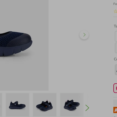
Fo
T
C