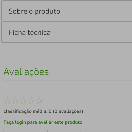
Sobre o produto
Ficha técnica
Avaliações
☆
☆
☆
☆
☆
classificação média: 0
(0 avaliações)
Faça login para avaliar este produto