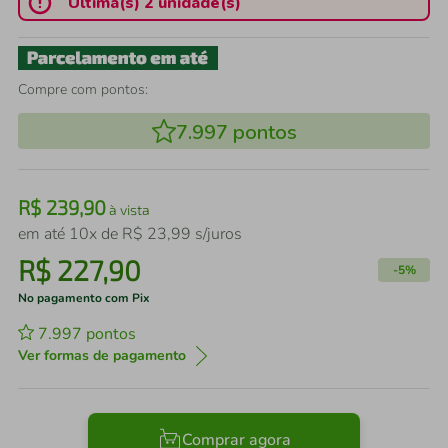
Última(s) 2 unidade(s)
Compre com pontos:
7.997
pontos
R$
239
,
90
à vista
em até
10
x de
R$
23
,
99
s/juros
R$
227
,
90
-
5%
No pagamento com Pix
7.997
pontos
Ver formas de pagamento
Comprar agora