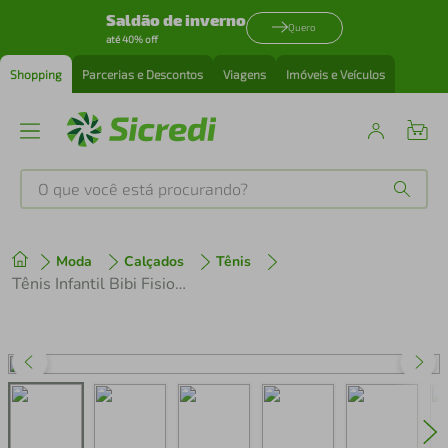
Saldão de inverno
Quero
até 40% off
Shopping
Parcerias e Descontos
Viagens
Imóveis e Veículos
O que você está procurando?
Produtos mais buscados
Moda
Calçados
Tênis
tenis
1
º
Tênis Infantil Bibi Fisioflex 5.0 Preto com Branco
cafeteira
2
º
perfume
3
º