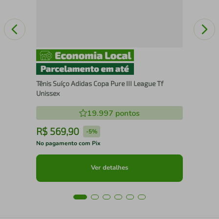
Tênis Suíço Adidas Copa Pure III League Tf
Unissex
19.997
pontos
R$
569
,
90
R
-
5%
No pagamento com Pix
No 
Ver detalhes