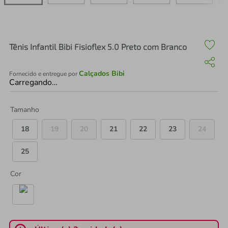
air fryer
4
º
iphone
5
º
Tênis Infantil Bibi Fisioflex 5.0 Preto com Branco
Calçados Bibi
Fornecido e entregue por
Carregando…
Tamanho
18
19
20
21
22
23
24
25
Cor