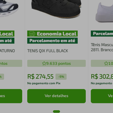
Tênis Mascul
2811. Branc
SATURNO
TENIS QIX FULL BLACK
ntos
9.633
pontos
10
R$
274
,
55
R$
302
,
%
-
5%
No pagamento com Pix
No pagamento 
hes
Ver detalhes
Ve