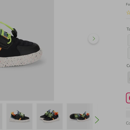
Fo
T
C
C