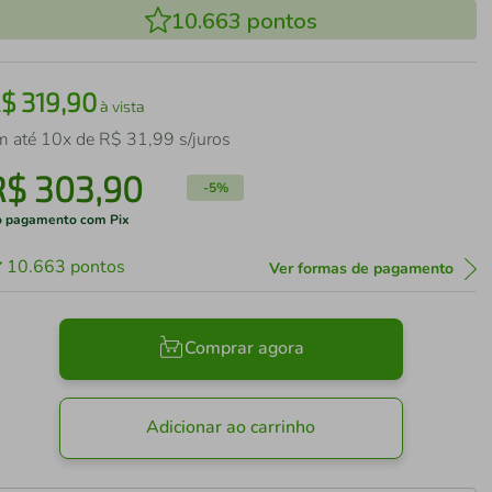
10.663
pontos
R$
319
,
90
à vista
m até
10
x de
R$
31
,
99
s/juros
R$
303
,
90
-
5%
 pagamento com Pix
10.663
pontos
Ver formas de pagamento
Comprar agora
Adicionar ao carrinho