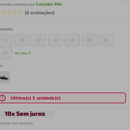
Calçados Bibi
rnecido e entregue por
☆
☆
☆
☆
☆
(0 avaliações)
amanho
25
26
27
28
29
30
31
32
Ver mais 5
or
Última(s) 1 unidade(s)
ompre com pontos: