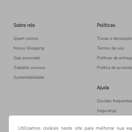
Sobre nós
Políticas
Quem somos
Trocas e devoluçõe
Nosso Shopping
Termos de uso
Seja associado
Políticas de entreg
Trabalhe conosco
Política de privaci
Sustentabilidade
Ajuda
Dúvidas frequente
Segurança
Utilizamos cookies neste site para melhorar sua ex