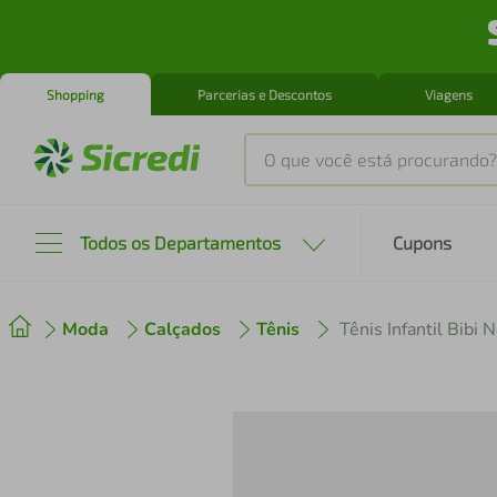
Shopping
Parcerias e Descontos
Viagens
O que você está procurando?
Produtos mais buscados
Todos os Departamentos
Cupons
tenis
1
º
Moda
Calçados
Tênis
Tênis Infantil Bib
cafeteira
2
º
perfume
3
º
air fryer
4
º