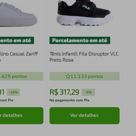
ino Casual Zariff
Tênis Infantil Fila Disruptor VLC
o
Preto Rosa
.625
pontos
11.133
pontos
81
R$
317
,
29
-
34%
-
5%
com Pix
No pagamento com Pix
r detalhes
Ver detalhes