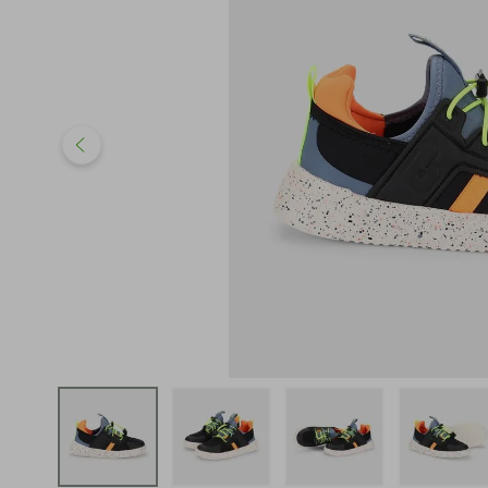
iphone
5
º