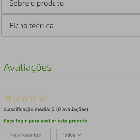
Sobre o produto
Ficha técnica
Avaliações
☆
☆
☆
☆
☆
classificação média: 0
(0 avaliações)
Faça login para avaliar este produto
Mais recentes
Todos