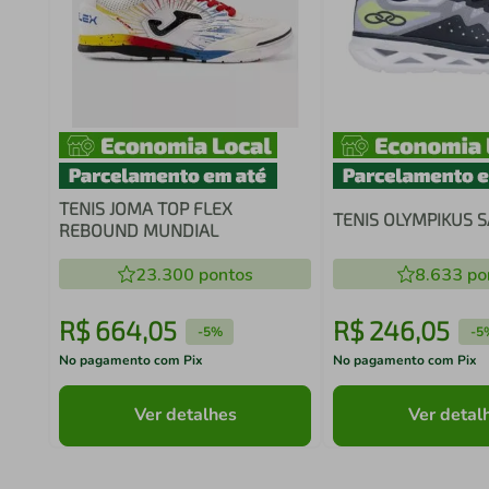
TENIS JOMA TOP FLEX
TENIS OLYMPIKUS 
REBOUND MUNDIAL
23.300
pontos
8.633
po
R$
664
,
05
R$
246
,
05
-
5%
-
5
No pagamento com Pix
No pagamento com Pix
Ver detalhes
Ver detal