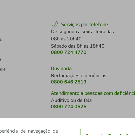
Serviços por telefone
De segunda a sexta-feira das
08h às 20h40
s
Sábado das 8h às 18h40
0800 724 4770
a
Ouvidoria
dade
Reclamações e denúncias
0800 646 2519
Atendimento a pessoas com deficiênc
Auditivo ou de fala
s
0800 724 0525
periência de navegação de