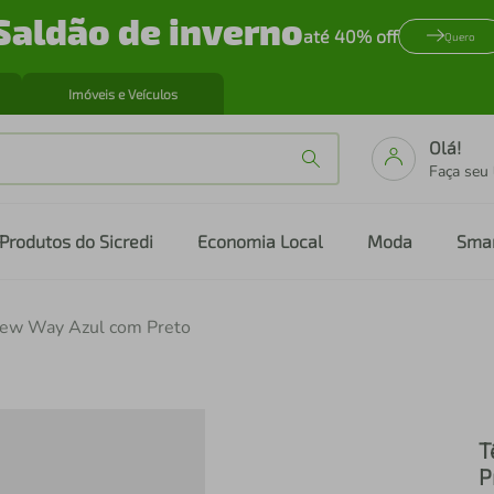
Saldão de inverno
até 40% off
Quero
Imóveis e Veículos
Olá!
Faça seu
Produtos do Sicredi
Economia Local
Moda
Sma
i New Way Azul com Preto
T
P