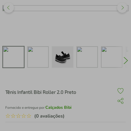
air fryer
4
º
iphone
5
º
Tênis Infantil Bibi Roller 2.0 Preto
Calçados Bibi
Fornecido e entregue por
☆
☆
☆
☆
☆
(0 avaliações)