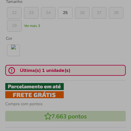
Tamanho
22
23
24
25
26
27
28
29
Ver mais 3
Cor
Última(s) 1 unidade(s)
Compre com pontos:
7.663
pontos