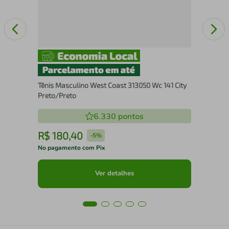
Tênis Masculino West Coast 313050 Wc 141 City
Preto/Preto
6.330
pontos
R$
180
,
40
R
-
5%
No pagamento com Pix
No 
Ver detalhes