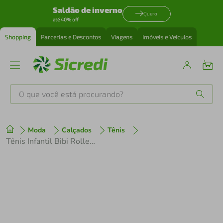
Saldão de inverno
Quero
até 40% off
Shopping
Parcerias e Descontos
Viagens
Imóveis e Veículos
O que você está procurando?
Produtos mais buscados
Moda
Calçados
Tênis
tenis
1
º
Tênis Infantil Bibi Roller 2.0 Preto
cafeteira
2
º
perfume
3
º