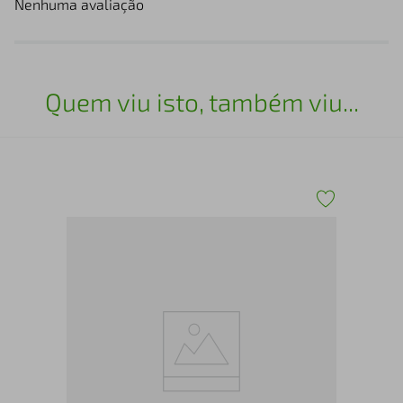
Nenhuma avaliação
Quem viu isto, também viu...
fin
Tên
Pun