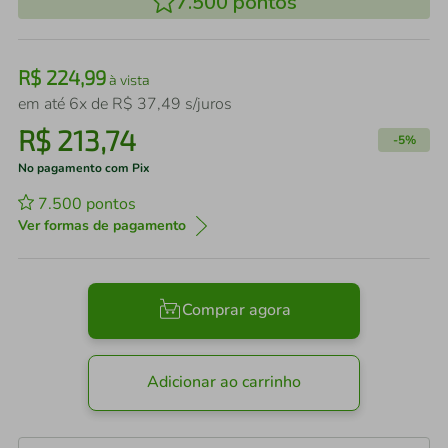
7.500
pontos
R$
224
,
99
à vista
em até
6
x de
R$
37
,
49
s/juros
R$
213
,
74
-
5%
No pagamento com Pix
7.500
pontos
Ver formas de pagamento
Comprar agora
Adicionar ao carrinho