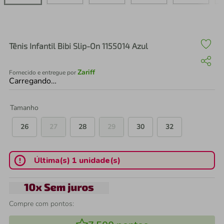
air fryer
4
º
iphone
5
º
Tênis Infantil Bibi Slip-On 1155014 Azul
Zariff
Fornecido e entregue por
Carregando…
Tamanho
26
27
28
29
30
32
Última(s) 1 unidade(s)
Compre com pontos: