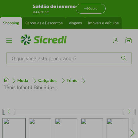
Saldão de inverno
Quero
até 40% off
Shopping
Parcerias e Descontos
Viagens
Imóveis e Veículos
O que você está procurando?
Produtos mais buscados
Moda
Calçados
Tênis
tenis
1
º
Tênis Infantil Bibi Slip-On 1155014 Azul
cafeteira
2
º
perfume
3
º