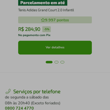
Tenis Adidas Grand Court 2.0 Infantil
9.997
pontos
R$
284
,
90
R
-
5%
No pagamento com Pix
No 
Ver detalhes
Serviços por telefone
de segunda a sábado das
08h às 20h40 (Exceto feriados)
0800 724 4770