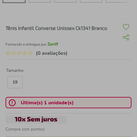
air fryer
4
º
iphone
5
º
Tênis Infantil Converse Unissex Ck1341 Branco
Zariff
Fornecido e entregue por
☆
☆
☆
☆
☆
(0 avaliações)
Tamanho
19
Última(s) 1 unidade(s)
Compre com pontos: