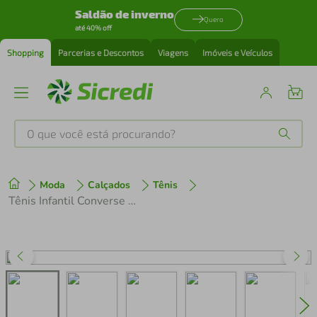
Saldão de inverno
Quero
até 40% off
Shopping
Parcerias e Descontos
Viagens
Imóveis e Veículos
O que você está procurando?
Produtos mais buscados
Moda
Calçados
Tênis
tenis
1
º
Tênis Infantil Converse Unissex Ck1341 Branco
cafeteira
2
º
perfume
3
º