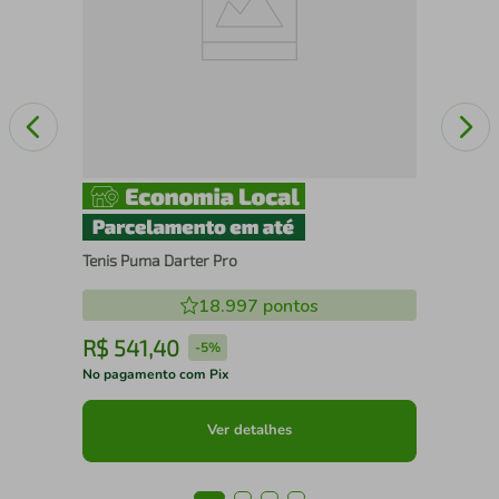
Tenis Puma Darter Pro
18.997
pontos
R$
541
,
40
R
-
5%
No pagamento com Pix
No 
Ver detalhes