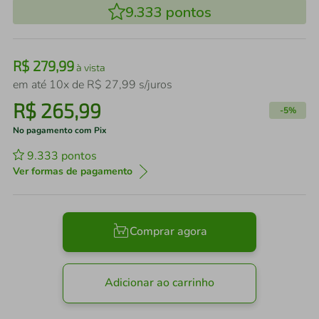
9.333
pontos
R$
279
,
99
à vista
em até
10
x de
R$
27
,
99
s/juros
R$
265
,
99
-
5%
No pagamento com Pix
9.333
pontos
Ver formas de pagamento
Comprar agora
Adicionar ao carrinho