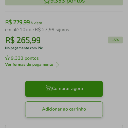
9.333
pontos
R$
279
,
99
à vista
em até
10
x de
R$
27
,
99
s/juros
R$
265
,
99
-
5%
No pagamento com Pix
9.333
pontos
Ver formas de pagamento
Comprar agora
Adicionar ao carrinho