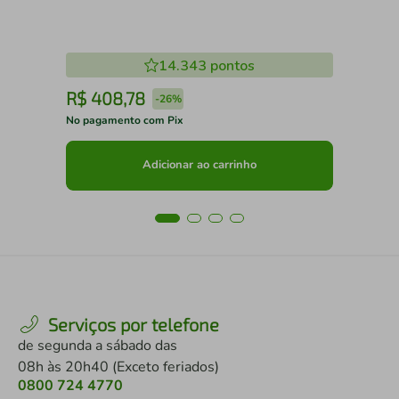
14.343
pontos
R$
408
,
78
R
-
26%
No pagamento com Pix
No 
Adicionar ao carrinho
Serviços por telefone
de segunda a sábado das
08h às 20h40 (Exceto feriados)
0800 724 4770