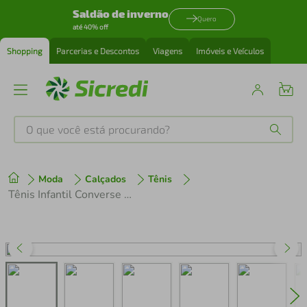
Saldão de inverno
Quero
até 40% off
Shopping
Parcerias e Descontos
Viagens
Imóveis e Veículos
O que você está procurando?
Produtos mais buscados
Moda
Calçados
Tênis
tenis
1
º
Tênis Infantil Converse Unissex Ck1341 Branco
cafeteira
2
º
perfume
3
º