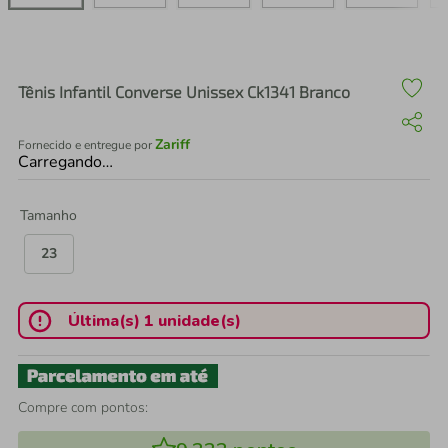
air fryer
4
º
iphone
5
º
Tênis Infantil Converse Unissex Ck1341 Branco
Zariff
Fornecido e entregue por
Carregando…
Tamanho
23
Última(s) 1 unidade(s)
Compre com pontos: