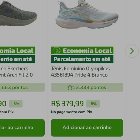
Têni
2631
Mar
ino Skechers
Tênis Feminino Olympikus
mt Arch Fit 2.0
43561394 Pride 4 Branco
.663
pontos
13.333
pontos
90
R$
379
,
99
R$
-
5%
-
5%
com Pix
No pagamento com Pix
No pa
nar ao carrinho
Adicionar ao carrinho