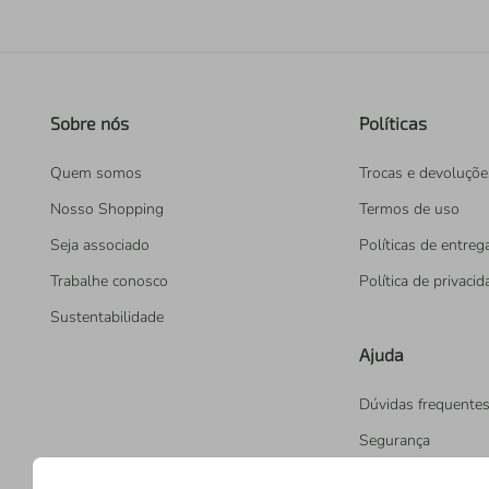
Sobre nós
Políticas
Quem somos
Trocas e devoluçõe
Nosso Shopping
Termos de uso
Seja associado
Políticas de entreg
Trabalhe conosco
Política de privaci
Sustentabilidade
Ajuda
Dúvidas frequente
Segurança