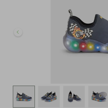
iphone
5
º