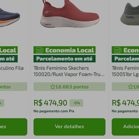
culino Fila
Tênis Feminino Skechers
Tênis Femin
150020/Rust Vapor Foam-True
150051br Lg
Classic
ntos
16.663
pontos
16
R$
474
,
90
R$
474
,
%
-
5%
No pagamento com Pix
No pagamento 
hes
Ver detalhes
Adicio