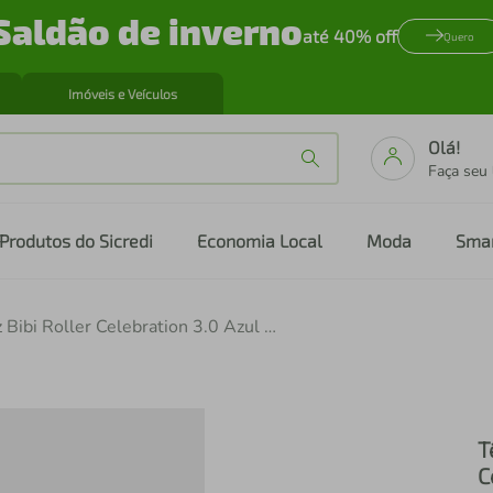
Saldão de inverno
até 40% off
Quero
Imóveis e Veículos
Olá!
Faça seu
Produtos do Sicredi
Economia Local
Moda
Sma
Tênis Infantil de Luz Bibi Roller Celebration 3.0 Azul de Carro
T
C