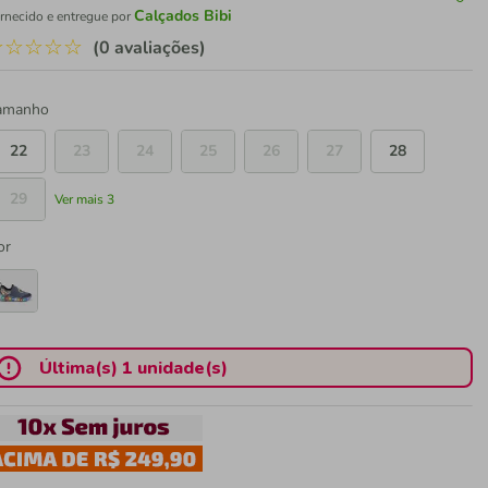
Calçados Bibi
rnecido e entregue por
☆
☆
☆
☆
☆
(0 avaliações)
amanho
22
23
24
25
26
27
28
29
Ver mais 3
or
Última(s) 1 unidade(s)