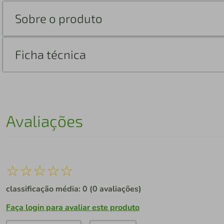
Sobre o produto
Ficha técnica
Avaliações
☆
☆
☆
☆
☆
classificação média: 0
(0 avaliações)
Faça login para avaliar este produto