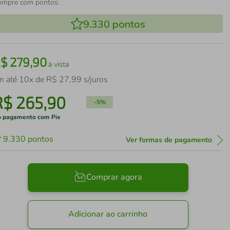
ompre com pontos:
9.330
pontos
R$
279
,
90
à vista
m até
10
x de
R$
27
,
99
s/juros
R$
265
,
90
-
5%
 pagamento com Pix
9.330
pontos
Ver formas de pagamento
Comprar agora
Adicionar ao carrinho