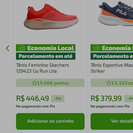
CD
Tênis Feminino Skechers
Tênis Esportivo Mas
129423 Go Run Lite
Striker
15.666
pontos
13.333
po
R$
446
,
49
R$
379
,
99
-
5%
-
5
No pagamento com Pix
No pagamento com Pix
Adicionar ao carrinho
Ver detal