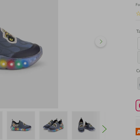
Fo
T
C