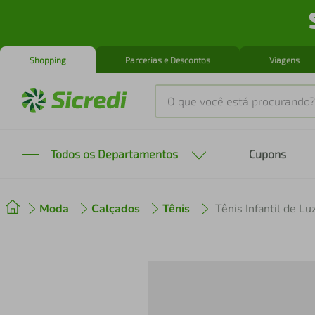
Shopping
Parcerias e Descontos
Viagens
O que você está procurando?
Produtos mais buscados
Todos os Departamentos
Cupons
tenis
1
º
Moda
Calçados
Tênis
cafeteira
2
º
perfume
3
º
air fryer
4
º