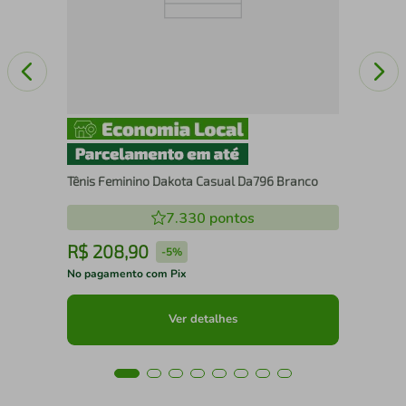
Tênis Feminino Dakota Casual Da796 Branco
7.330
pontos
R$
208
,
90
R
-
5%
No pagamento com Pix
No 
Ver detalhes