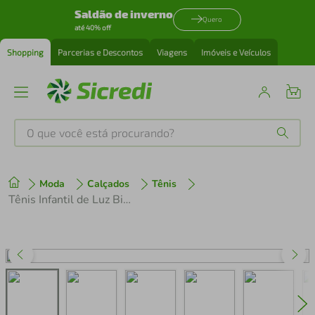
Saldão de inverno
Quero
até 40% off
Shopping
Parcerias e Descontos
Viagens
Imóveis e Veículos
O que você está procurando?
Produtos mais buscados
Moda
Calçados
Tênis
tenis
1
º
Tênis Infantil de Luz Bibi Roller Celebration 3.0 Rosa de Unicórnio
cafeteira
2
º
perfume
3
º