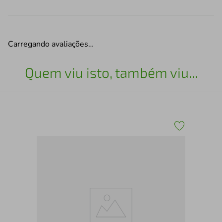
Carregando avaliações…
Quem viu isto, também viu...
Tên
2.0