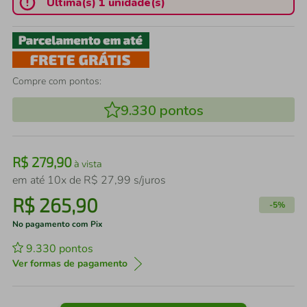
Última(s) 1 unidade(s)
Compre com pontos:
9.330
pontos
R$
279
,
90
à vista
em até
10
x de
R$
27
,
99
s/juros
R$
265
,
90
-
5%
No pagamento com Pix
9.330
pontos
Ver formas de pagamento