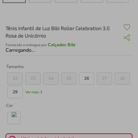
air fryer
4
º
iphone
5
º
Tênis Infantil de Luz Bibi Roller Celebration 3.0
Rosa de Unicórnio
Calçados Bibi
Fornecido e entregue por
Carregando…
Tamanho
22
23
24
25
26
27
28
29
Ver mais 3
Cor