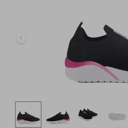
iphone
5
º