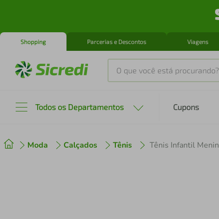
Shopping
Parcerias e Descontos
Viagens
O que você está procurando?
Produtos mais buscados
Todos os Departamentos
Cupons
tenis
1
º
Moda
Calçados
Tênis
Tênis Infantil Meni
cafeteira
2
º
perfume
3
º
air fryer
4
º