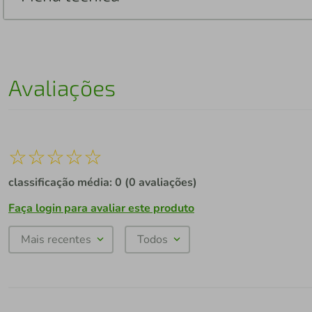
Avaliações
☆
☆
☆
☆
☆
classificação média: 0
(0 avaliações)
Faça login para avaliar este produto
Mais recentes
Todos