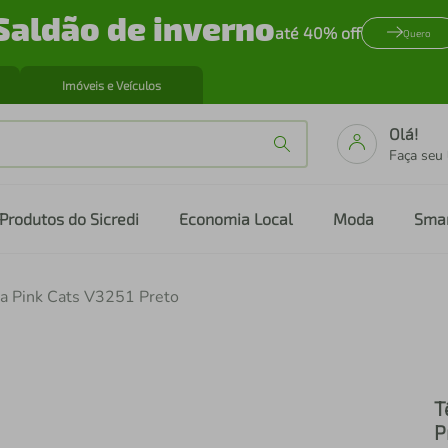
Saldão de inverno
até 40% off
Quero
Imóveis e Veículos
Olá!
Faça seu
Produtos do Sicredi
Economia Local
Moda
Sma
na Pink Cats V3251 Preto
T
P