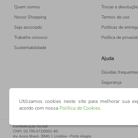
Quem somos
Trocas e devoluçõe
Nosso Shopping
Termos de uso
Seja associado
Políticas de entreg
Trabalhe conosco
Política de privaci
Sustentabilidade
Ajuda
Dúvidas frequente
Segurança
Utilizamos cookies neste site para melhorar sua ex
acordo com nossa
Política de Cookies
.
Confederação Sicredi
CNPJ: 03.795.072/0001-60
Av. Assis Brasil, 3940, J. Lindóia - Porto Alegre