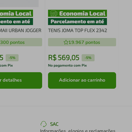
AII URBAN JOGGER
TENIS JOMA TOP FLEX 2342
.300
pontos
19.967
pontos
5
R$
569
,
05
-
5%
-
5%
com Pix
No pagamento com Pix
r detalhes
Adicionar ao carrinho
SAC
Informações, elogios e reclamações