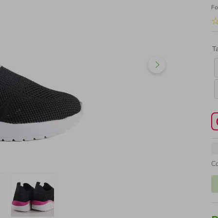
Fo
T
C