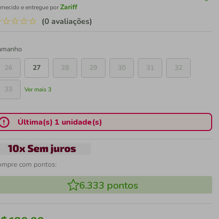
Zariff
rnecido e entregue por
☆
☆
☆
☆
☆
(0 avaliações)
amanho
26
27
28
29
30
31
32
33
Ver mais 3
Última(s) 1 unidade(s)
ompre com pontos:
6.333
pontos