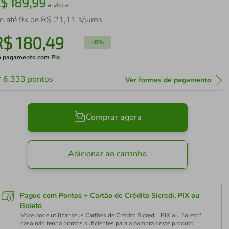
R$
189
,
99
à vista
m até
9
x de
R$
21
,
11
s/juros
R$
180
,
49
-
5%
 pagamento com Pix
6.333
pontos
Ver formas de pagamento
Comprar agora
Adicionar ao carrinho
Pague com Pontos + Cartão de Crédito Sicredi, PIX ou
Boleto
Você pode utilizar seus Cartões de Crédito Sicredi , PIX ou Boleto*
caso não tenha pontos suficientes para a compra deste produto.