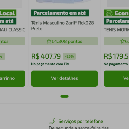
Tênis Masculino Zariff Rck028
Preto
ALI CLASSIC
TENIS MORM
ntos
14.308
pontos
6
R$
407
,
79
R$
179
,
5
%
-
25%
No pagamento com Pix
No pagamento 
arrinho
Ver detalhes
Ve
Serviços por telefone
De segunda a sexta-feira das