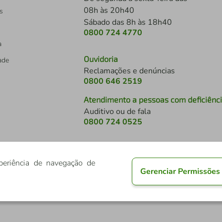
08h às 20h40
s
Sábado das 8h às 18h40
0800 724 4770
a
Ouvidoria
dade
Reclamações e denúncias
0800 646 2519
Atendimento a pessoas com deficiênc
Auditivo ou de fala
s
0800 724 0525
periência de navegação de
Gerenciar Permissões