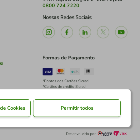
0800 724 7220
Nossas Redes Sociais
Formas de Pagamento
ia
*Pontos dos Cartões Sicredi
*Cartões de crédito Sicredi
*Boleto exclusivo para associados PJ
*É vedada a cobrança de preço superior, valor ou
encargo adicional para pagamentos por meio de
 de Cookies
Permitir todos
Pix à vista.
Desenvolvido por