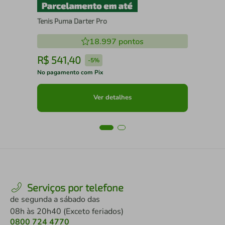
Tenis Puma Darter Pro
18.997
pontos
R$
541
,
40
R
-
5%
No pagamento com Pix
No 
Ver detalhes
Serviços por telefone
de segunda a sábado das
08h às 20h40 (Exceto feriados)
0800 724 4770