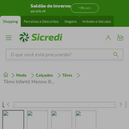
Saldão de inverno
Quero
até 40% off
Shopping
Parcerias e Descontos
Viagens
Imóveis e Veículos
O que você está procurando?
Produtos mais buscados
Moda
Calçados
Tênis
tenis
1
º
Tênis Infantil Menino B College Bibi 1241060 Branco/Verm/Preto
cafeteira
2
º
perfume
3
º