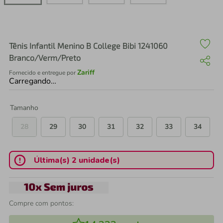
air fryer
4
º
iphone
5
º
Tênis Infantil Menino B College Bibi 1241060
Branco/Verm/Preto
Zariff
Fornecido e entregue por
Carregando…
Tamanho
28
29
30
31
32
33
34
Última(s) 2 unidade(s)
Compre com pontos: