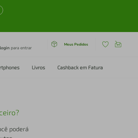
Meus Pedidos
login
para entrar
rtphones
Livros
Cashback em Fatura
ceiro?
você poderá