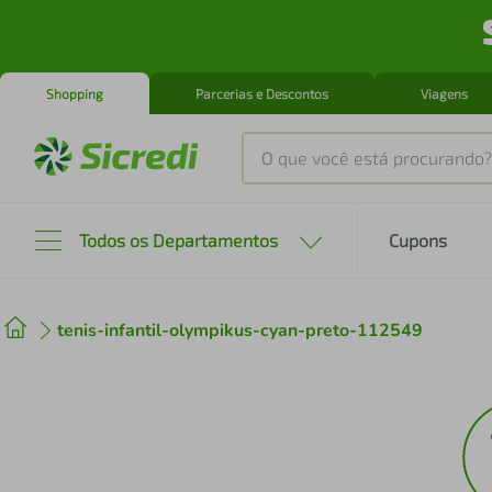
Shopping
Parcerias e Descontos
Viagens
O que você está procurando?
Produtos mais buscados
Todos os Departamentos
Cupons
tenis
1
º
tenis-infantil-olympikus-cyan-preto-112549
cafeteira
2
º
perfume
3
º
air fryer
4
º