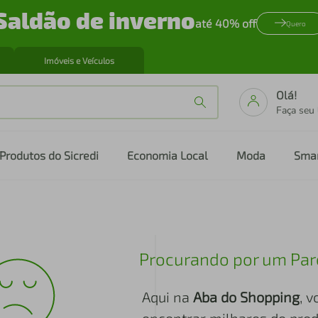
Saldão de inverno
até 40% off
Quero
Imóveis e Veículos
Olá!
Faça seu
Produtos do Sicredi
Economia Local
Moda
Sma
Procurando por um Par
Aqui na
Aba do Shopping
, 