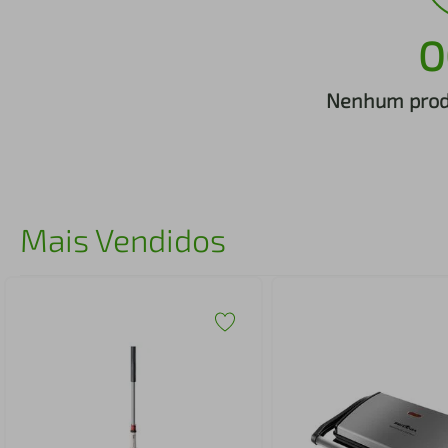
iphone
5
º
O
Nenhum produ
Mais Vendidos