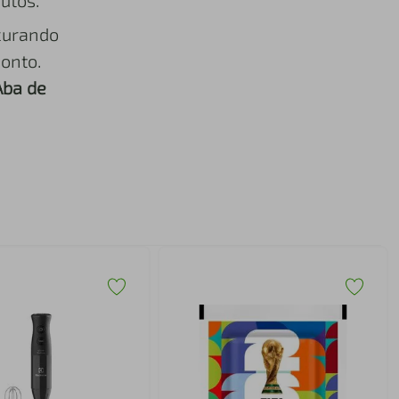
utos.
curando
onto.
Aba de