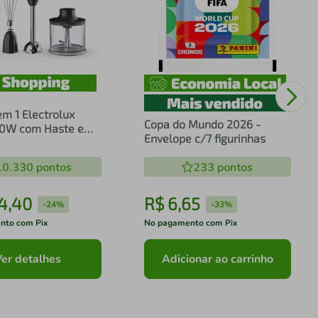
em 1 Electrolux
Copa do Mundo 2026 -
00W com Haste em
Envelope c/7 figurinhas
ecnologia TruFlow
10.330
pontos
233
pontos
4
,
40
R$
6
,
65
-
24%
-
33%
nto com Pix
No pagamento com Pix
Ver detalhes
Adicionar ao carrinho