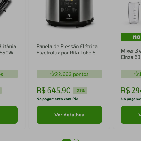
Britânia
Panela de Pressão Elétrica
Mixer 3 
1 850W
Electrolux por Rita Lobo 6L
Cinza 6
Preta Experience Digital
Inox e T
(PCC20)
(EIB20)
os
22.663
pontos
R$
645
,
90
R$
29
-
21%
No pagamento com Pix
No pagame
Ver detalhes