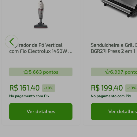
Aspirador de Pó Vertical
Sanduicheira e Grill 
com Fio Electrolux 1450W 2
BGR27I Press 2 em 
em 1 Filtro HEPA Branco
(STK14B)
5.663
pontos
6.997
pont
R$
161
,
40
R$
199
,
40
-
10%
-
13%
No pagamento com Pix
No pagamento com Pix
Ver detalhes
Ver detalhes