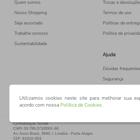
Quem somos
Trocas e devoluçõe
Nosso Shopping
Termos de uso
Seja associado
Políticas de entreg
Trabalhe conosco
Política de privaci
Sustentabilidade
Ajuda
Dúvidas frequente
Segurança
Utilizamos cookies neste site para melhorar sua ex
acordo com nossa
Política de Cookies
.
Confederação Sicredi
CNPJ: 03.795.072/0001-60
Av. Assis Brasil, 3940, J. Lindóia - Porto Alegre
CEP: 91010-003