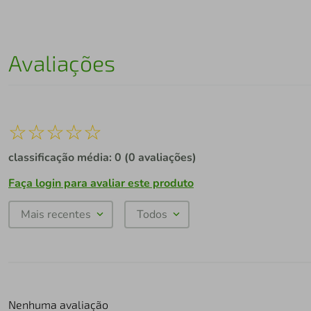
Avaliações
☆
☆
☆
☆
☆
classificação média: 0
(0 avaliações)
Faça login para avaliar este produto
Mais recentes
Todos
Nenhuma avaliação