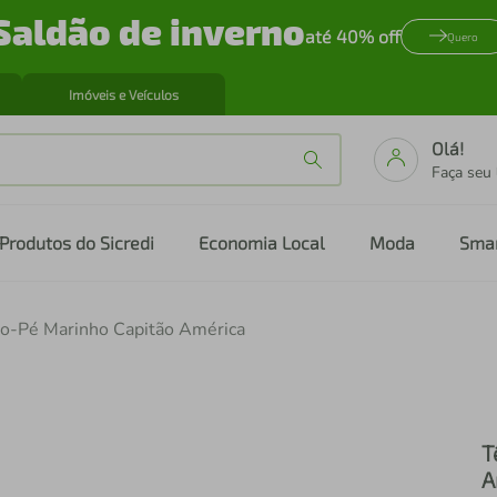
Saldão de inverno
até 40% off
Quero
Imóveis e Veículos
Olá!
Faça seu
Produtos do Sicredi
Economia Local
Moda
Sma
eno-Pé Marinho Capitão América
T
A