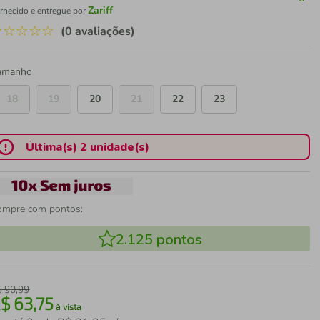
Zariff
rnecido e entregue por
☆
☆
☆
☆
☆
(0 avaliações)
amanho
18
19
20
21
22
23
Última(s) 2 unidade(s)
ompre com pontos:
2.125
pontos
$
90
,
99
R$
63
,
75
à vista