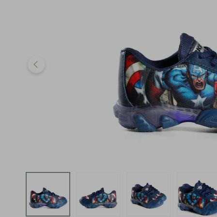
iphone
5
º