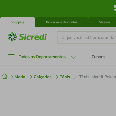
Shopping
Parcerias e Descontos
Viagens
O que você está procurando?
Produtos mais buscados
Todos os Departamentos
Cupons
tenis
1
º
Moda
Calçados
Tênis
Tênis Infantil Pek
cafeteira
2
º
perfume
3
º
air fryer
4
º