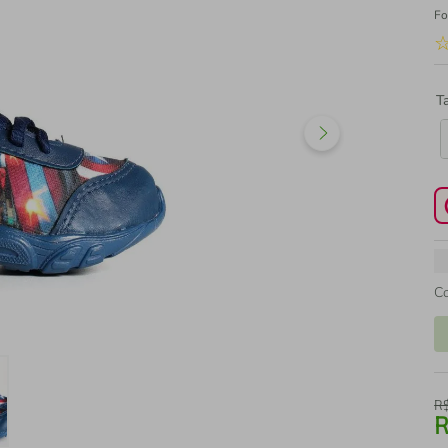
Fo
T
C
R