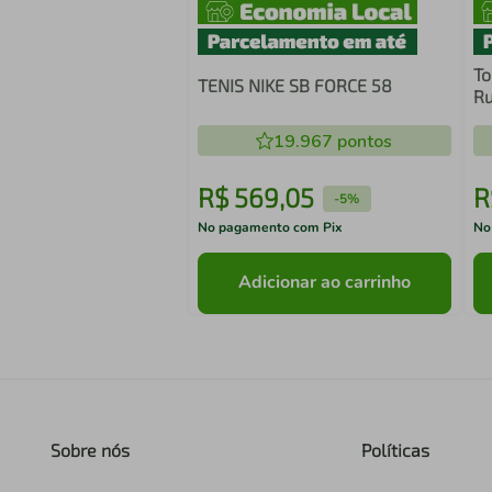
To
TENIS NIKE SB FORCE 58
Ru
19.967
pontos
R$
569
,
05
R
-
5%
No pagamento com Pix
No
Adicionar ao carrinho
Sobre nós
Políticas