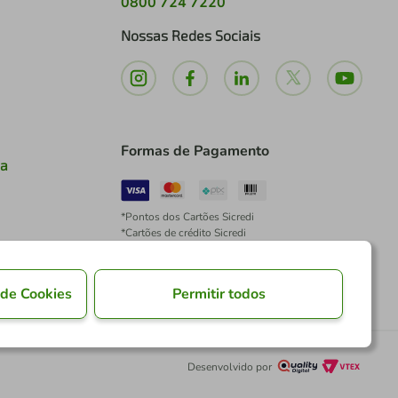
0800 724 7220
Nossas Redes Sociais
Formas de Pagamento
ia
*Pontos dos Cartões Sicredi
*Cartões de crédito Sicredi
*Boleto exclusivo para associados PJ
*É vedada a cobrança de preço superior, valor ou
encargo adicional para pagamentos por meio de
 de Cookies
Permitir todos
Pix à vista.
Desenvolvido por