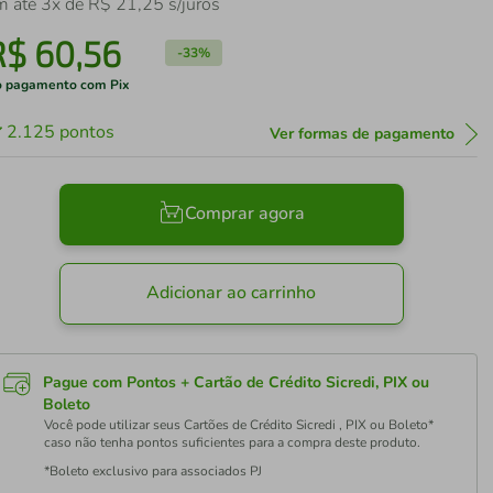
m até
3
x de
R$
21
,
25
s/juros
R$
60
,
56
-
33%
 pagamento com Pix
2.125
pontos
Ver formas de pagamento
Comprar agora
Adicionar ao carrinho
Pague com Pontos + Cartão de Crédito Sicredi, PIX ou
Boleto
Você pode utilizar seus Cartões de Crédito Sicredi , PIX ou Boleto*
caso não tenha pontos suficientes para a compra deste produto.
*Boleto exclusivo para associados PJ