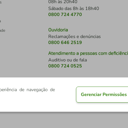
08h às 20h40
s
Sábado das 8h às 18h40
0800 724 4770
a
Ouvidoria
dade
Reclamações e denúncias
0800 646 2519
Atendimento a pessoas com deficiênc
Auditivo ou de fala
s
0800 724 0525
periência de navegação de
Gerenciar Permissões