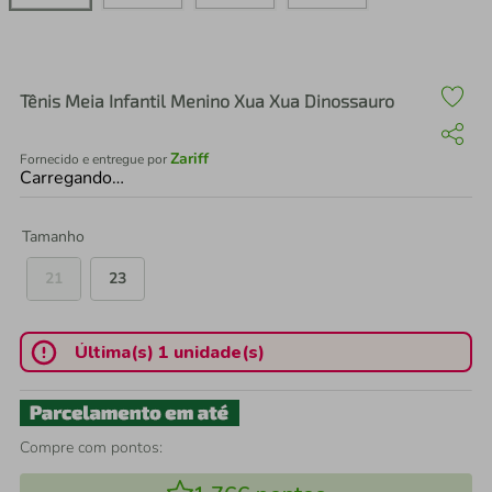
air fryer
4
º
iphone
5
º
Tênis Meia Infantil Menino Xua Xua Dinossauro
Zariff
Fornecido e entregue por
Carregando…
Tamanho
21
23
Última(s) 1 unidade(s)
Compre com pontos: