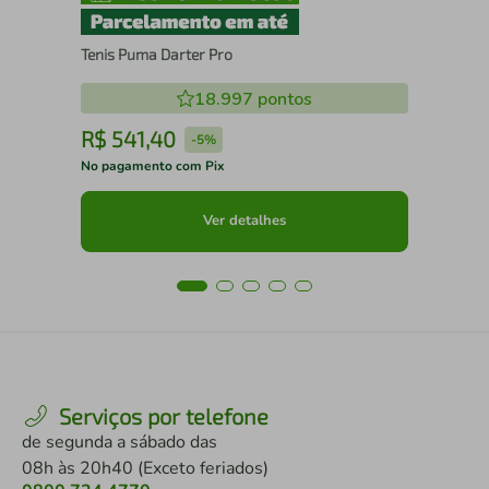
Tenis Puma Darter Pro
18.997
pontos
R$
541
,
40
R
-
5%
No pagamento com Pix
No 
Ver detalhes
Serviços por telefone
de segunda a sábado das
08h às 20h40 (Exceto feriados)