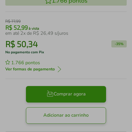
1.766
pontos
R$
77
,
99
R$
52
,
99
à vista
em até
2
x de
R$
26
,
49
s/juros
R$
50
,
34
-
35%
No pagamento com Pix
1.766
pontos
Ver formas de pagamento
Comprar agora
Adicionar ao carrinho