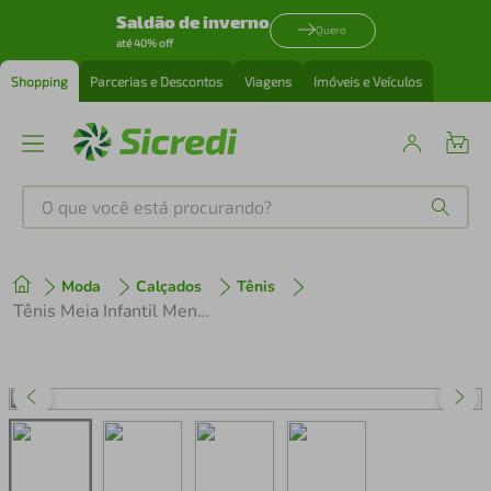
Saldão de inverno
Quero
até 40% off
Shopping
Parcerias e Descontos
Viagens
Imóveis e Veículos
O que você está procurando?
Produtos mais buscados
Moda
Calçados
Tênis
tenis
1
º
Tênis Meia Infantil Menino Xua Xua Dinossauro
cafeteira
2
º
perfume
3
º