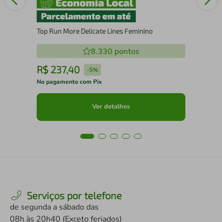
Top Run More Delicate Lines Feminino
8.330
pontos
R$
237
,
40
R
-
5%
No pagamento com Pix
No 
Ver detalhes
Serviços por telefone
de segunda a sábado das
08h às 20h40 (Exceto feriados)