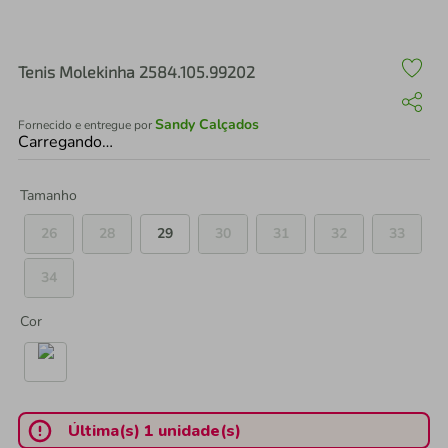
air fryer
4
º
iphone
5
º
Tenis Molekinha 2584.105.99202
Sandy Calçados
Fornecido e entregue por
Carregando…
Tamanho
26
28
29
30
31
32
33
34
Cor
Última(s) 1 unidade(s)