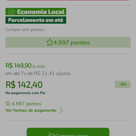
Compre com pontos:
4.997
pontos
R$
149
,
90
à vista
em até
7
x de
R$
21
,
41
s/juros
R$
142
,
40
-
5%
No pagamento com Pix
4.997
pontos
Ver formas de pagamento