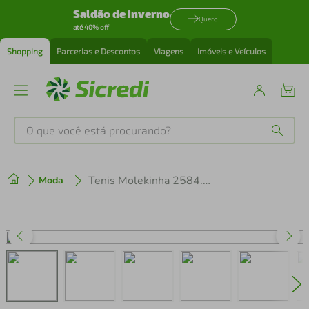
Saldão de inverno
Quero
até 40% off
Shopping
Parcerias e Descontos
Viagens
Imóveis e Veículos
O que você está procurando?
Produtos mais buscados
Tenis Molekinha 2584.105.99202
Moda
tenis
1
º
cafeteira
2
º
perfume
3
º