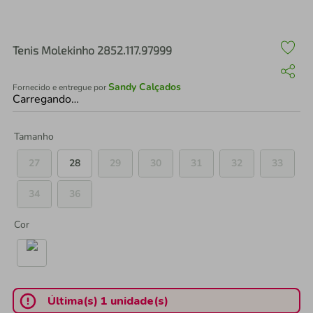
air fryer
4
º
iphone
5
º
Tenis Molekinho 2852.117.97999
Sandy Calçados
Fornecido e entregue por
Carregando…
Tamanho
27
28
29
30
31
32
33
34
36
Cor
Última(s) 1 unidade(s)