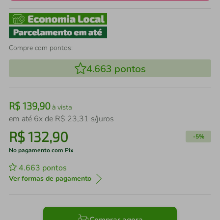
Compre com pontos:
4.663
pontos
R$
139
,
90
à vista
em até
6
x de
R$
23
,
31
s/juros
R$
132
,
90
-
5%
No pagamento com Pix
4.663
pontos
Ver formas de pagamento