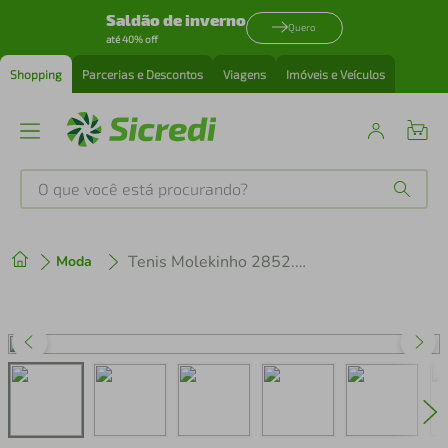
Saldão de inverno
Quero
até 40% off
Shopping
Parcerias e Descontos
Viagens
Imóveis e Veículos
O que você está procurando?
Produtos mais buscados
Tenis Molekinho 2852.117.97999
Moda
tenis
1
º
cafeteira
2
º
perfume
3
º