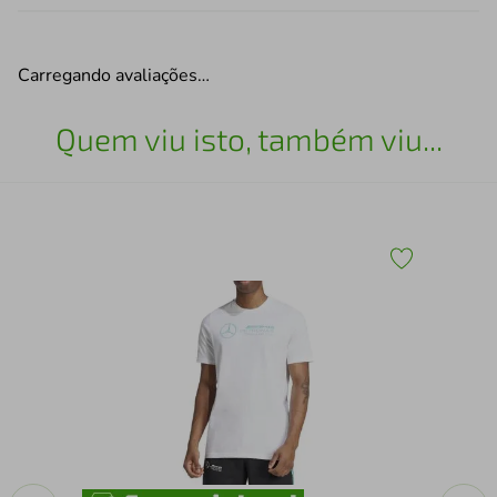
Carregando avaliações…
Quem viu isto, também viu...
CAL
NU