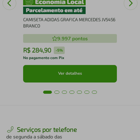
CAMISETA ADIDAS GRAFICA MERCEDES JV5456
BRANCO
9.997
pontos
R$
284
,
90
R
-
5%
No pagamento com Pix
No 
Ver detalhes
Serviços por telefone
de segunda a sábado das