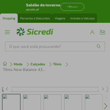
Saldão de inverno
Quero
até 40% off
Shopping
Parcerias e Descontos
Viagens
Imóveis e Veículos
O que você está procurando?
Produtos mais buscados
Moda
Calçados
Tênis
tenis
1
º
Tênis New Balance 430 V4 Preto Feminino
cafeteira
2
º
perfume
3
º