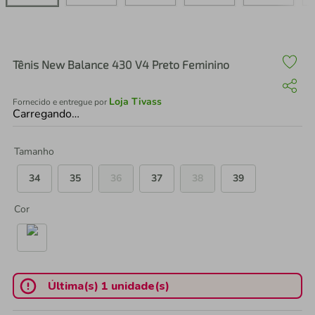
air fryer
4
º
iphone
5
º
Tênis New Balance 430 V4 Preto Feminino
Loja Tivass
Fornecido e entregue por
Carregando…
Tamanho
34
35
36
37
38
39
Cor
Última(s) 1 unidade(s)