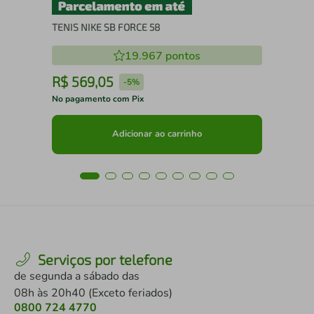
TENIS NIKE SB FORCE 58
19.967
pontos
R$
569
,
05
R
-
5%
No pagamento com Pix
No 
Adicionar ao carrinho
Serviços por telefone
de segunda a sábado das
08h às 20h40 (Exceto feriados)
0800 724 4770