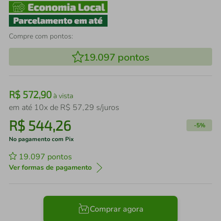
Compre com pontos:
19.097
pontos
R$
572
,
90
à vista
em até
10
x de
R$
57
,
29
s/juros
R$
544
,
26
-
5%
No pagamento com Pix
19.097
pontos
Ver formas de pagamento
Comprar agora