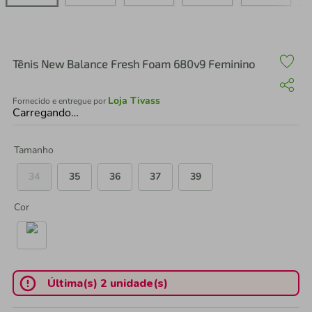
air fryer
4
º
iphone
5
º
Tênis New Balance Fresh Foam 680v9 Feminino
Loja Tivass
Fornecido e entregue por
Carregando…
Tamanho
34
35
36
37
39
Cor
Última(s) 2 unidade(s)