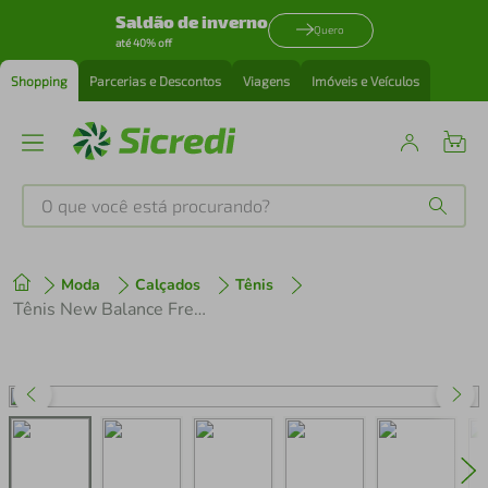
Saldão de inverno
Quero
até 40% off
Shopping
Parcerias e Descontos
Viagens
Imóveis e Veículos
O que você está procurando?
Produtos mais buscados
Moda
Calçados
Tênis
tenis
1
º
Tênis New Balance Fresh Foam 680v9 Feminino
cafeteira
2
º
perfume
3
º