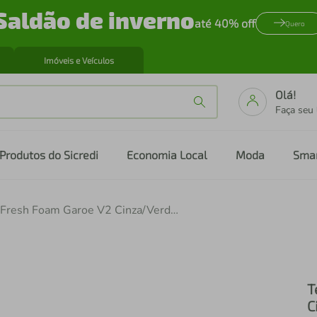
Saldão de inverno
até 40% off
Quero
Imóveis e Veículos
Olá!
Faça seu
Produtos do Sicredi
Economia Local
Moda
Sma
Tenis New Balance Fresh Foam Garoe V2 Cinza/Verde Claro
T
C