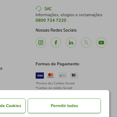
SAC
Informações, elogios e reclamações
0800 724 7220
Nossas Redes Sociais
Formas de Pagamento
ia
*Pontos dos Cartões Sicredi
*Cartões de crédito Sicredi
*Boleto exclusivo para associados PJ
*É vedada a cobrança de preço superior, valor ou
encargo adicional para pagamentos por meio de
 de Cookies
Permitir todos
Pix à vista.