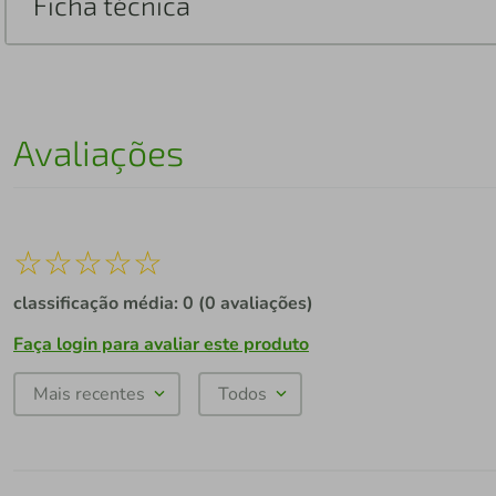
Ficha técnica
Avaliações
☆
☆
☆
☆
☆
classificação média: 0
(0 avaliações)
Faça login para avaliar este produto
Mais recentes
Todos