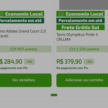
nis Adidas Grand Court 2.0
Tenis Olympikus Pride 4
fantil
CRLLMA
9.997
pontos
13.330
pontos
$
284
,
90
R$
379
,
90
-
5%
-
5%
 pagamento com Pix
No pagamento com Pix
Ver detalhes
Adicionar ao carrinho