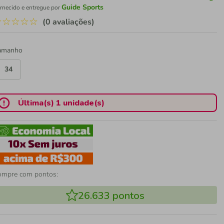
Guide Sports
rnecido e entregue por
☆
☆
☆
☆
☆
(0 avaliações)
amanho
34
Última(s) 1 unidade(s)
ompre com pontos:
26.633
pontos