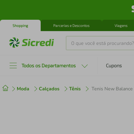
Shopping
Parcerias e Descontos
Viagens
O que você está procurando?
Produtos mais buscados
Todos os Departamentos
Cupons
tenis
1
º
Moda
Calçados
Tênis
cafeteira
2
º
perfume
3
º
air fryer
4
º