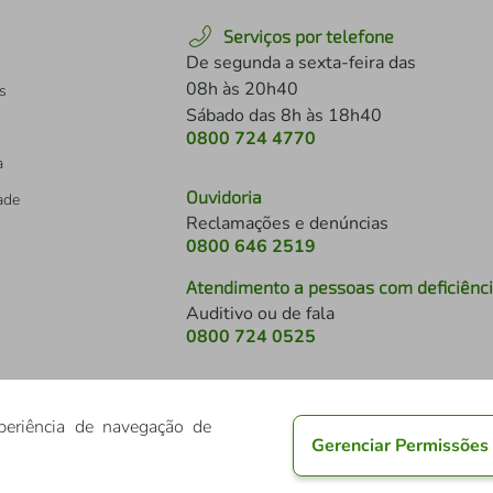
Serviços por telefone
De segunda a sexta-feira das
08h às 20h40
s
Sábado das 8h às 18h40
0800 724 4770
a
Ouvidoria
dade
Reclamações e denúncias
0800 646 2519
Atendimento a pessoas com deficiênc
Auditivo ou de fala
s
0800 724 0525
periência de navegação de
Gerenciar Permissões