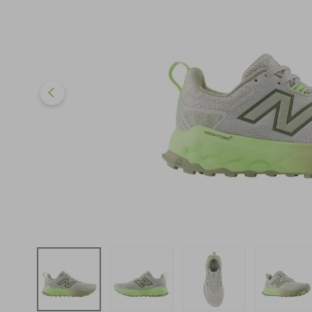
iphone
5
º