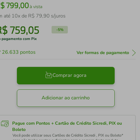
R$
799
,
00
à vista
m até
10
x de
R$
79
,
90
s/juros
R$
759
,
05
-
5%
 pagamento com Pix
26.633
pontos
Ver formas de pagamento
Comprar agora
Adicionar ao carrinho
Pague com Pontos + Cartão de Crédito Sicredi, PIX ou
Boleto
Você pode utilizar seus Cartões de Crédito Sicredi , PIX ou Boleto*