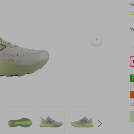
Fo
T
C