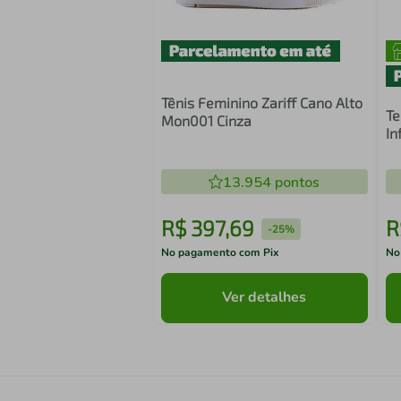
Tênis Feminino Zariff Cano Alto
Te
Mon001 Cinza
In
13.954
pontos
R$
397
,
69
R
-
25%
No pagamento com Pix
No
Ver detalhes