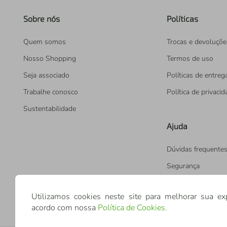
Sobre nós
Políticas
Quem somos
Trocas e devoluçõe
Nosso Shopping
Termos de uso
Seja associado
Políticas de entreg
Trabalhe conosco
Política de privaci
Sustentabilidade
Ajuda
Dúvidas frequente
Segurança
Utilizamos cookies neste site para melhorar sua ex
acordo com nossa
Política de Cookies
.