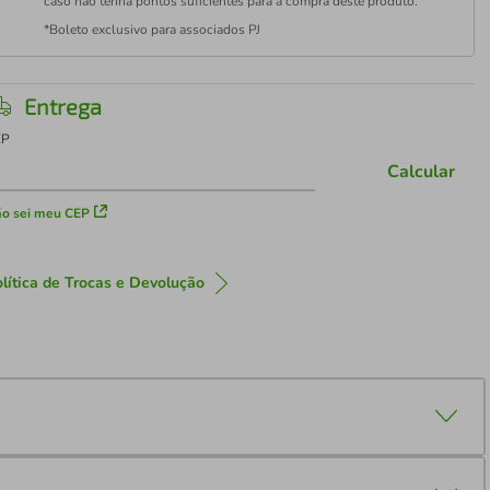
caso não tenha pontos suficientes para a compra deste produto.
*Boleto exclusivo para associados PJ
Entrega
EP
Calcular
o sei meu CEP
lítica de Trocas e Devolução