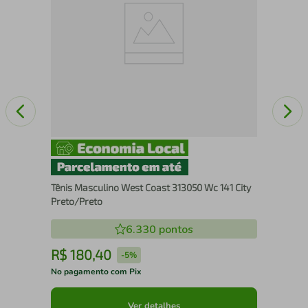
Pun
Tênis Masculino West Coast 313050 Wc 141 City
Preto/Preto
6.330
pontos
R$
180
,
40
R
-
5%
No pagamento com Pix
No 
Ver detalhes