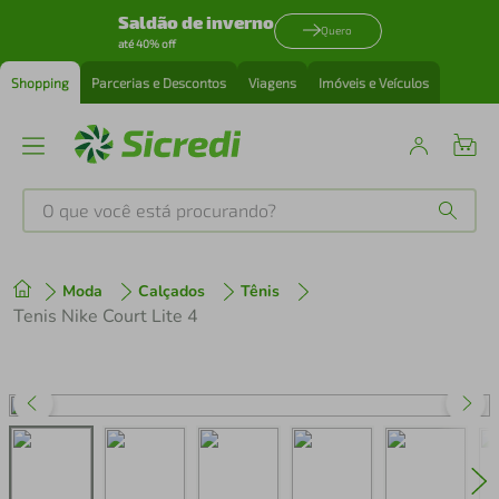
Saldão de inverno
Quero
até 40% off
Shopping
Parcerias e Descontos
Viagens
Imóveis e Veículos
O que você está procurando?
Produtos mais buscados
Moda
Calçados
Tênis
tenis
1
º
Tenis Nike Court Lite 4
cafeteira
2
º
perfume
3
º