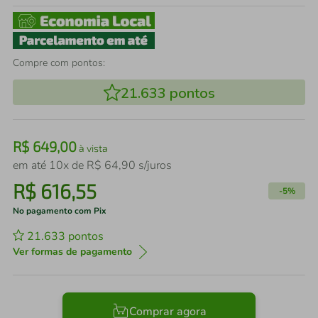
Compre com pontos:
21.633
pontos
R$
649
,
00
à vista
em até
10
x de
R$
64
,
90
s/juros
R$
616
,
55
-
5%
No pagamento com Pix
21.633
pontos
Ver formas de pagamento
Comprar agora