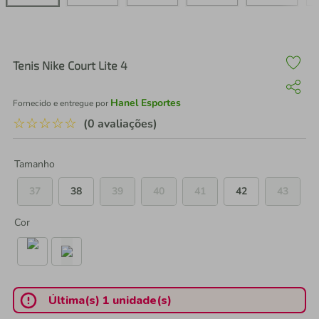
air fryer
4
º
iphone
5
º
Tenis Nike Court Lite 4
Hanel Esportes
Fornecido e entregue por
☆
☆
☆
☆
☆
(0 avaliações)
Tamanho
37
38
39
40
41
42
43
Cor
Última(s) 1 unidade(s)