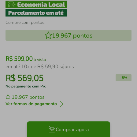
Compre com pontos:
19.967
pontos
R$
599
,
00
à vista
em até
10
x de
R$
59
,
90
s/juros
R$
569
,
05
-
5%
No pagamento com Pix
19.967
pontos
Ver formas de pagamento
Comprar agora