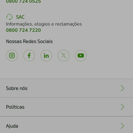
0800 724 0525
SAC
Informações, elogios e reclamações
0800 724 7220
Nossas Redes Sociais
Sobre nós
+
Políticas
+
Ajuda
+