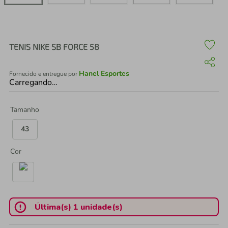
air fryer
4
º
iphone
5
º
TENIS NIKE SB FORCE 58
Hanel Esportes
Fornecido e entregue por
Carregando…
Tamanho
43
Cor
Última(s) 1 unidade(s)