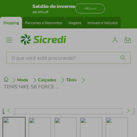
Saldão de inverno
Quero
até 40% off
Shopping
Parcerias e Descontos
Viagens
Imóveis e Veículos
O que você está procurando?
Produtos mais buscados
Moda
Calçados
Tênis
tenis
1
º
TENIS NIKE SB FORCE 58
cafeteira
2
º
perfume
3
º