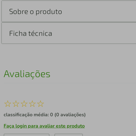
Sobre o produto
Ficha técnica
Avaliações
☆
☆
☆
☆
☆
classificação média: 0
(0 avaliações)
Faça login para avaliar este produto