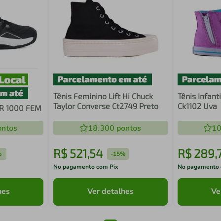
Tênis Feminino Lift Hi Chuck
Tênis Infant
Taylor Converse Ct2749 Preto
Ck1102 Uva
R 1000 FEM
ntos
18.300
pontos
10
R$
521
,
54
R$
289
,
%
-
15%
No pagamento com Pix
No pagamento 
hes
Ver detalhes
Ve