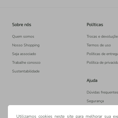
Sobre nós
Políticas
Quem somos
Trocas e devoluçõe
Nosso Shopping
Termos de uso
Seja associado
Políticas de entreg
Trabalhe conosco
Política de privaci
Sustentabilidade
Ajuda
Dúvidas frequente
Segurança
Utilizamos cookies neste site para melhorar sua ex