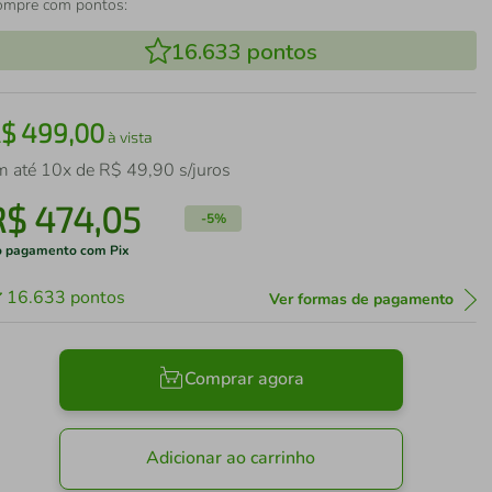
ompre com pontos:
16.633
pontos
R$
499
,
00
à vista
m até
10
x de
R$
49
,
90
s/juros
R$
474
,
05
-
5%
 pagamento com Pix
16.633
pontos
Ver formas de pagamento
Comprar agora
Adicionar ao carrinho