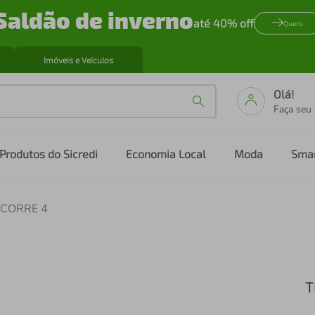
Saldão de inverno
até 40% off
Quero
Imóveis e Veículos
Olá!
Faça seu
Produtos do Sicredi
Economia Local
Moda
Sma
 CORRE 4
T