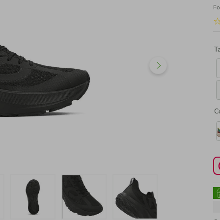
Fo
T
C