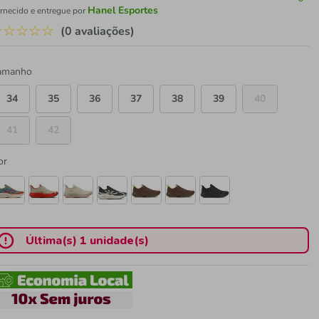
Hanel Esportes
rnecido e entregue por
☆
☆
☆
☆
☆
(0 avaliações)
amanho
34
35
36
37
38
39
40
41
42
or
Última(s) 1 unidade(s)