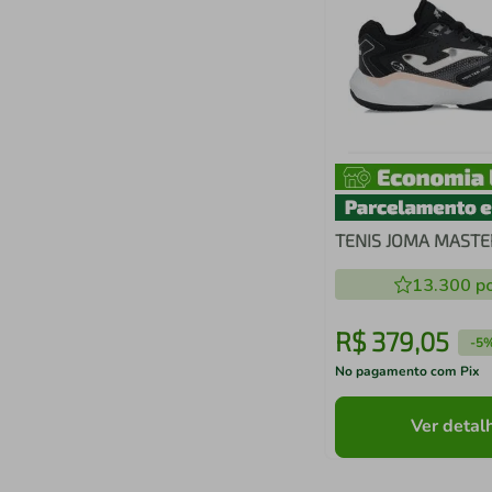
TENIS JOMA MASTE
13.300
po
R$
379
,
05
-
5
No pagamento com Pix
Ver detal