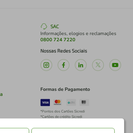
SAC
Informações, elogios e reclamações
0800 724 7220
Nossas Redes Sociais
Formas de Pagamento
ia
*Pontos dos Cartões Sicredi
*Cartões de crédito Sicredi
*Boleto exclusivo para associados PJ
*É vedada a cobrança de preço superior, valor ou
encargo adicional para pagamentos por meio de