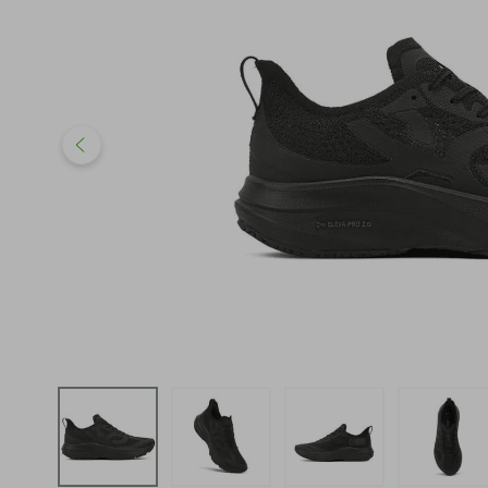
iphone
5
º