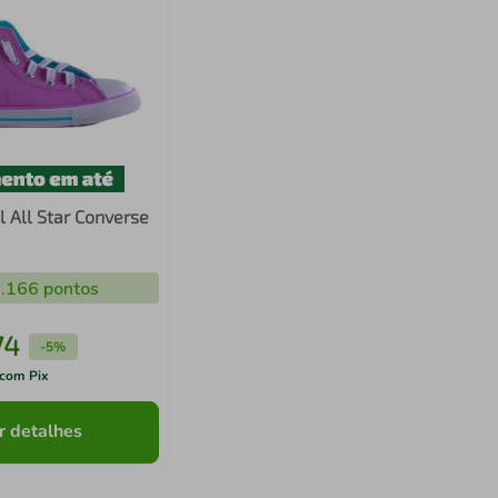
il All Star Converse
.166
pontos
74
-
5%
com Pix
r detalhes