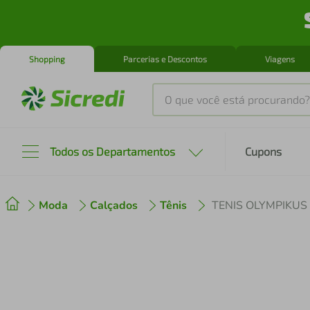
Shopping
Parcerias e Descontos
Viagens
O que você está procurando?
Produtos mais buscados
Todos os Departamentos
Cupons
tenis
1
º
Moda
Calçados
Tênis
TENIS OLYMPIKUS
cafeteira
2
º
perfume
3
º
air fryer
4
º