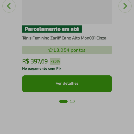
Tênis Feminino Zariff Cano Alto Mon001 Cinza
13.954
pontos
R$
397
,
69
R
-
25%
No pagamento com Pix
No 
Ver detalhes