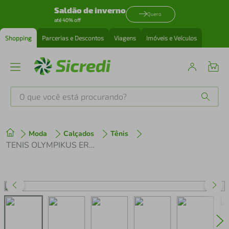
Saldão de inverno
Quero
até 40% off
Shopping
Parcerias e Descontos
Viagens
Imóveis e Veículos
O que você está procurando?
Produtos mais buscados
Moda
Calçados
Tênis
tenis
1
º
TENIS OLYMPIKUS ERA FEMININO
cafeteira
2
º
perfume
3
º