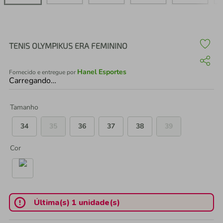
air fryer
4
º
iphone
5
º
TENIS OLYMPIKUS ERA FEMININO
Hanel Esportes
Fornecido e entregue por
Carregando…
Tamanho
34
35
36
37
38
39
Cor
Última(s) 1 unidade(s)