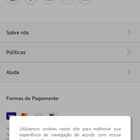
Sobre nós
+
Políticas
+
Ajuda
+
Formas de Pagamento
Utilizamos cookies neste site para melhorar sua
*Pontos dos Cartões Sicredi
experiência de navegação de acordo com nossa
*Cartões Sicredi