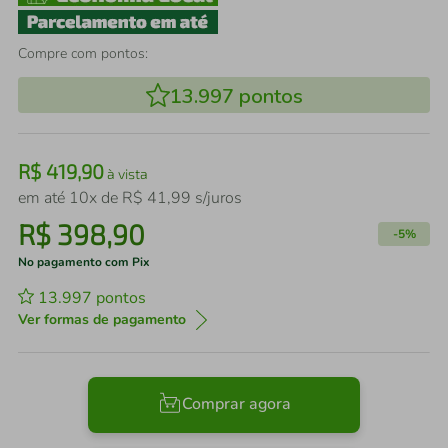
Compre com pontos:
13.997
pontos
R$
419
,
90
à vista
em até
10
x de
R$
41
,
99
s/juros
R$
398
,
90
-
5%
No pagamento com Pix
13.997
pontos
Ver formas de pagamento
Comprar agora