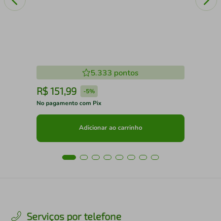
5.333
pontos
R$
151
,
99
R
-
5%
No pagamento com Pix
No 
Adicionar ao carrinho
Serviços por telefone