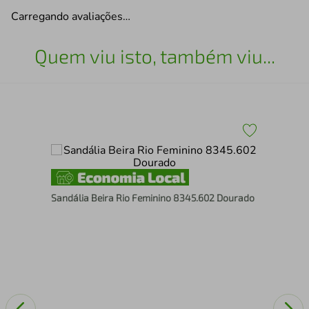
Carregando avaliações…
Quem viu isto, também viu...
Scarpi
Sandália Beira Rio Feminino 8345.602 Dourado
708