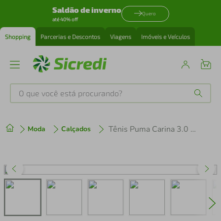
Saldão de inverno
Quero
até 40% off
Shopping
Parcerias e Descontos
Viagens
Imóveis e Veículos
O que você está procurando?
Produtos mais buscados
Tênis Puma Carina 3.0 SD Bdp Feminino
Moda
Calçados
tenis
1
º
cafeteira
2
º
perfume
3
º