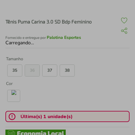
air fryer
4
º
iphone
5
º
Tênis Puma Carina 3.0 SD Bdp Feminino
Palotina Esportes
Fornecido e entregue por
Carregando…
Tamanho
35
36
37
38
Cor
Última(s) 1 unidade(s)