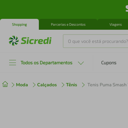
Shopping
Parcerias e Descontos
Viagens
O que você está procurando?
Produtos mais buscados
Todos os Departamentos
Cupons
tenis
1
º
Moda
Calçados
Tênis
Tenis Puma Smash
cafeteira
2
º
perfume
3
º
air fryer
4
º