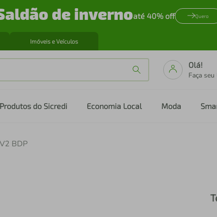
Saldão de inverno
até 40% off
Quero
Imóveis e Veículos
Olá!
Faça seu
Produtos do Sicredi
Economia Local
Moda
Sma
 V2 BDP
T