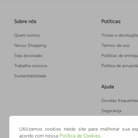
Sobre nós
Políticas
Quem somos
Trocas e devoluçõe
Nosso Shopping
Termos de uso
Seja associado
Políticas de entreg
Trabalhe conosco
Política de privaci
Sustentabilidade
Ajuda
Dúvidas frequente
Segurança
Utilizamos cookies neste site para melhorar sua ex
acordo com nossa
Política de Cookies
.