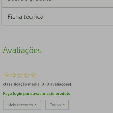
Ficha técnica
Avaliações
☆
☆
☆
☆
☆
classificação média: 0
(0 avaliações)
Faça login para avaliar este produto
Mais recentes
Todos