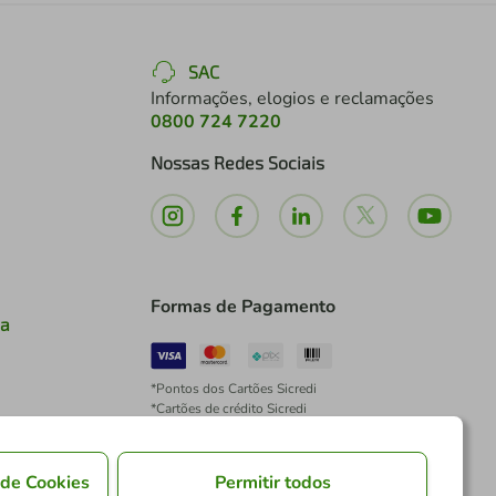
SAC
Informações, elogios e reclamações
0800 724 7220
Nossas Redes Sociais
Formas de Pagamento
ia
*Pontos dos Cartões Sicredi
*Cartões de crédito Sicredi
*Boleto exclusivo para associados PJ
*É vedada a cobrança de preço superior, valor ou
encargo adicional para pagamentos por meio de
 de Cookies
Permitir todos
Pix à vista.