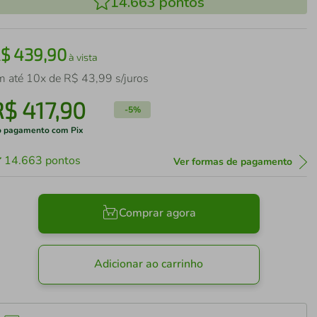
14.663
pontos
R$
439
,
90
à vista
m até
10
x de
R$
43
,
99
s/juros
R$
417
,
90
-
5%
 pagamento com Pix
14.663
pontos
Ver formas de pagamento
Comprar agora
Adicionar ao carrinho