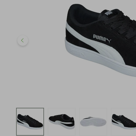
iphone
5
º