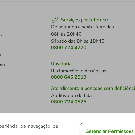
Serviços por telefone
De segunda a sexta-feira das
08h às 20h40
s
Sábado das 8h às 18h40
0800 724 4770
a
Ouvidoria
dade
Reclamações e denúncias
0800 646 2519
Atendimento a pessoas com deficiênc
Auditivo ou de fala
s
0800 724 0525
periência de navegação de
Gerenciar Permissões