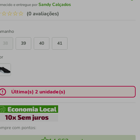
Sandy Calçados
rnecido e entregue por
☆
☆
☆
☆
☆
(0 avaliações)
amanho
38
39
40
41
or
Última(s) 2 unidade(s)
ompre com pontos: