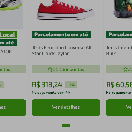
Tênis Feminino Converse All
Tênis Infant
DATOR
Star Chuck Taylor
Hulk
ntos
11.166
pontos
2
R$
318
,
24
R$
60
,
5
%
-
5%
No pagamento com Pix
No pagamento 
hes
Ver detalhes
Ve