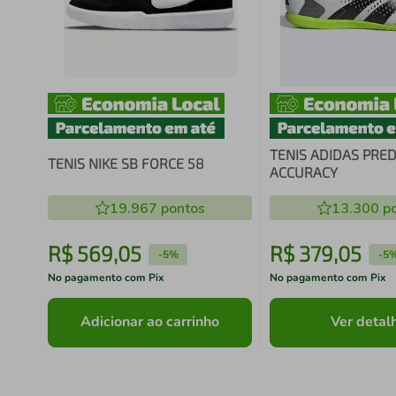
TENIS ADIDAS PRE
TENIS NIKE SB FORCE 58
ACCURACY
19.967
pontos
13.300
po
R$
569
,
05
R$
379
,
05
-
5%
-
5
No pagamento com Pix
No pagamento com Pix
Adicionar ao carrinho
Ver detal