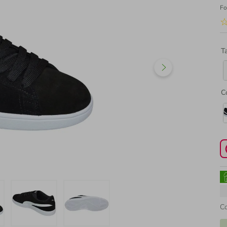
Fo
T
C
C