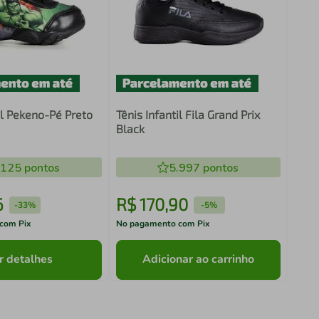
il Pekeno-Pé Preto
Tênis Infantil Fila Grand Prix
Black
.125
pontos
5.997
pontos
6
R$
170
,
90
-
33%
-
5%
com Pix
No pagamento com Pix
r detalhes
Adicionar ao carrinho