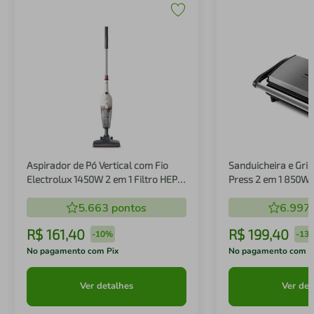
Aspirador de Pó Vertical com Fio
Sanduicheira e Gril
Electrolux 1450W 2 em 1 Filtro HEPA
Press 2 em 1 850W
Branco (STK14B)
5.663
pontos
6.997
R$
161
,
40
R$
199
,
40
-
10%
-
13
No pagamento com Pix
No pagamento com P
Ver detalhes
Ver det