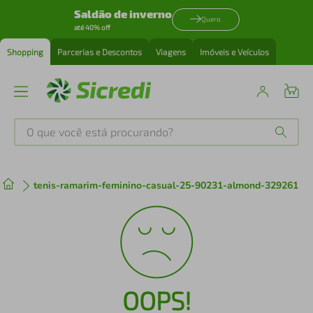
Saldão de inverno
Quero
até 40% off
Shopping
Parcerias e Descontos
Viagens
Imóveis e Veículos
O que você está procurando?
Produtos mais buscados
tenis-ramarim-feminino-casual-25-90231-almond-329261
tenis
1
º
cafeteira
2
º
perfume
3
º
OOPS!