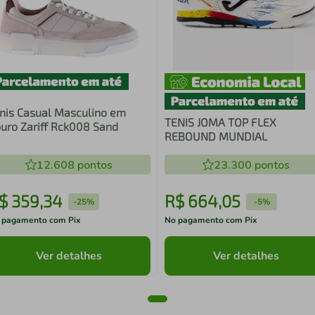
nis Casual Masculino em
TENIS JOMA TOP FLEX
uro Zariff Rck008 Sand
REBOUND MUNDIAL
12.608
pontos
23.300
pontos
$
359
,
34
R$
664
,
05
-
25%
-
5%
 pagamento com Pix
No pagamento com Pix
Ver detalhes
Ver detalhes