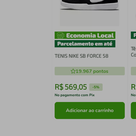
Tê
Co
TENIS NIKE SB FORCE 58
19.967
pontos
R$
569
,
05
R
-
5%
No pagamento com Pix
No
Adicionar ao carrinho