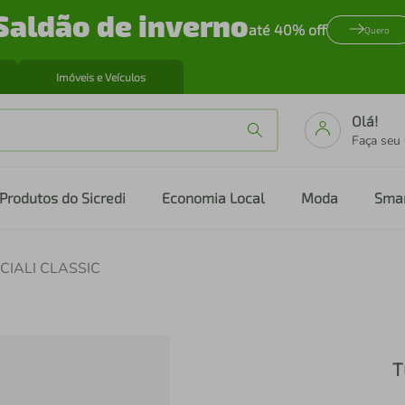
Saldão de inverno
até 40% off
Quero
Imóveis e Veículos
Olá!
Faça seu
Produtos do Sicredi
Economia Local
Moda
Sma
CIALI CLASSIC
T