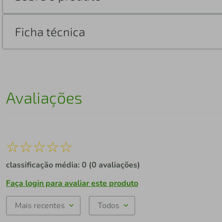
Ficha técnica
Avaliações
☆
☆
☆
☆
☆
classificação média: 0
(0 avaliações)
Faça login para avaliar este produto
Mais recentes
Todos