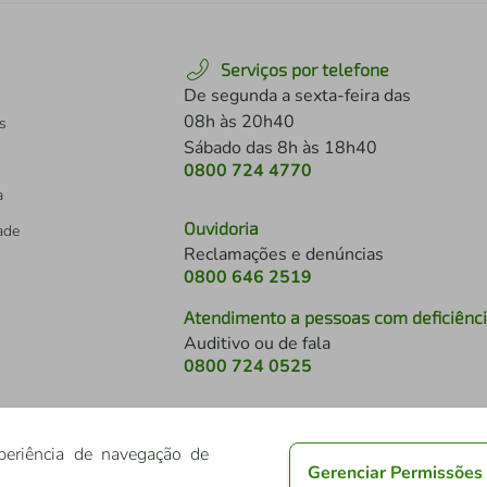
Serviços por telefone
De segunda a sexta-feira das
08h às 20h40
s
Sábado das 8h às 18h40
0800 724 4770
a
Ouvidoria
dade
Reclamações e denúncias
0800 646 2519
Atendimento a pessoas com deficiênc
Auditivo ou de fala
s
0800 724 0525
periência de navegação de
Gerenciar Permissões