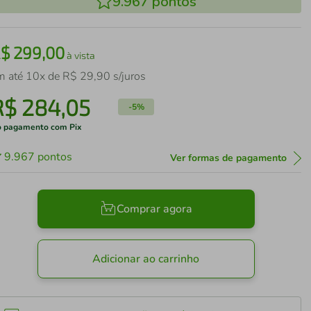
9.967
pontos
R$
299
,
00
à vista
m até
10
x de
R$
29
,
90
s/juros
R$
284
,
05
-
5%
 pagamento com Pix
9.967
pontos
Ver formas de pagamento
Comprar agora
Adicionar ao carrinho