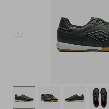
iphone
5
º