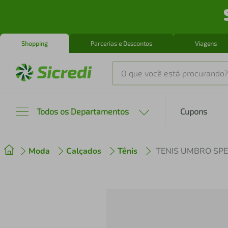
Shopping
Parcerias e Descontos
Viagens
O que você está procurando?
Produtos mais buscados
Todos os Departamentos
Cupons
tenis
1
º
Moda
Calçados
Tênis
TENIS UMBRO SPE
cafeteira
2
º
perfume
3
º
air fryer
4
º