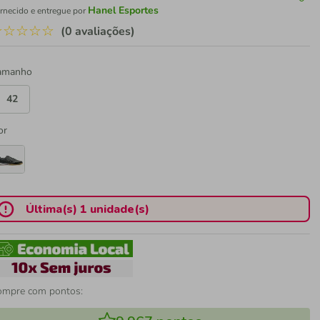
Hanel Esportes
rnecido e entregue por
☆
☆
☆
☆
☆
(0 avaliações)
amanho
42
or
Última(s) 1 unidade(s)
ompre com pontos: