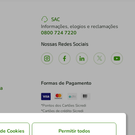
SAC
Informações, elogios e reclamações
0800 724 7220
Nossas Redes Sociais
Formas de Pagamento
ia
*Pontos dos Cartões Sicredi
*Cartões de crédito Sicredi
*Boleto exclusivo para associados PJ
*É vedada a cobrança de preço superior, valor ou
encargo adicional para pagamentos por meio de
 de Cookies
Permitir todos
Pix à vista.