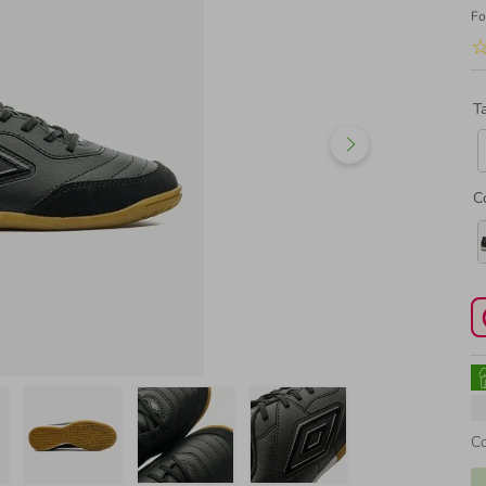
Fo
T
C
C