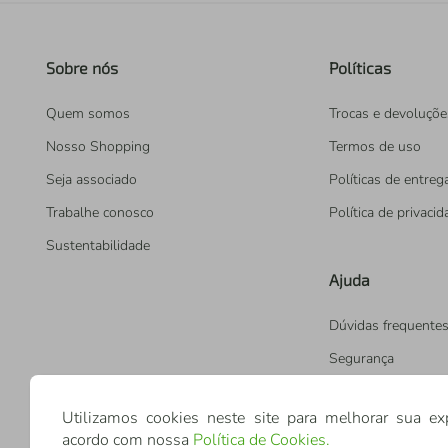
Sobre nós
Políticas
Quem somos
Trocas e devoluçõe
Nosso Shopping
Termos de uso
Seja associado
Políticas de entreg
Trabalhe conosco
Política de privaci
Sustentabilidade
Ajuda
Dúvidas frequente
Segurança
Utilizamos cookies neste site para melhorar sua ex
acordo com nossa
Política de Cookies
.