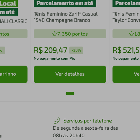
Tênis Feminino Zariff Casual
Tênis Femini
1548 Champagne Branco
Taylor Conv
ALI CLASSIC
ntos
7.350
pontos
18
R$
209
,
47
R$
521
,
5
%
-
35%
No pagamento com Pix
No pagamento 
arrinho
Ver detalhes
Ve
Serviços por telefone
De segunda a sexta-feira das
08h às 20h40
s