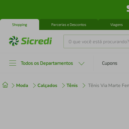
Shopping
Parcerias e Descontos
Viagens
O que você está procurando?
Produtos mais buscados
Todos os Departamentos
Cupons
tenis
1
º
Moda
Calçados
Tênis
cafeteira
2
º
perfume
3
º
air fryer
4
º