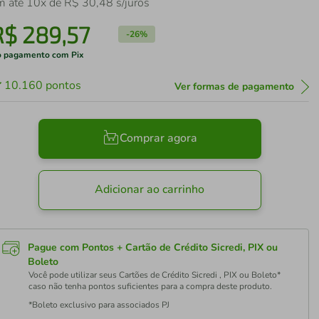
m até
10
x de
R$
30
,
48
s/juros
R$
289
,
57
-
26%
 pagamento com Pix
10.160
pontos
Ver formas de pagamento
Comprar agora
Adicionar ao carrinho
Pague com Pontos + Cartão de Crédito Sicredi, PIX ou
Boleto
Você pode utilizar seus Cartões de Crédito Sicredi , PIX ou Boleto*
caso não tenha pontos suficientes para a compra deste produto.
*Boleto exclusivo para associados PJ