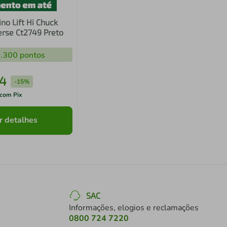
no Lift Hi Chuck
erse Ct2749 Preto
.300
pontos
4
-
15%
com Pix
r detalhes
SAC
Informações, elogios e reclamações
0800 724 7220