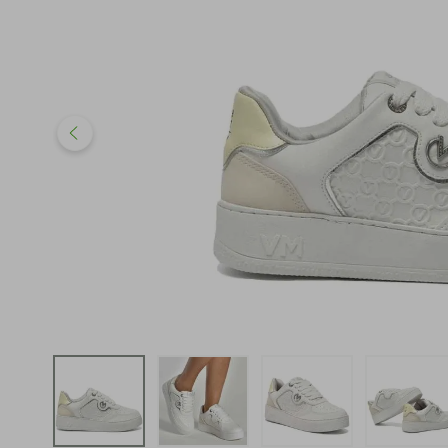
iphone
5
º