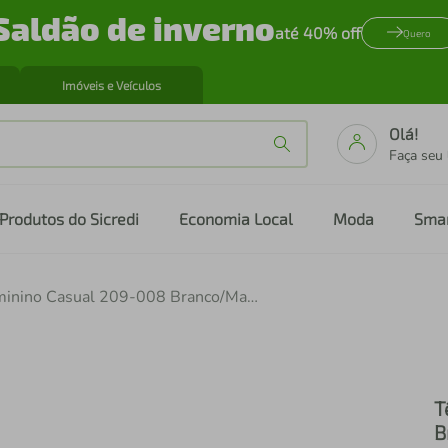
Saldão de inverno
até 40% off
Quero
Imóveis e Veículos
Olá!
Faça seu
Produtos do Sicredi
Economia Local
Moda
Sma
Tênis Via Marte Feminino Casual 209-008 Branco/Marfim
T
B