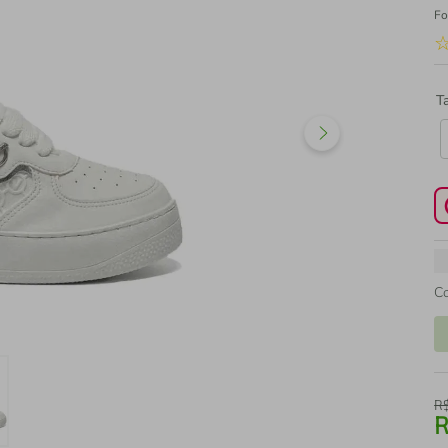
Fo
T
C
R