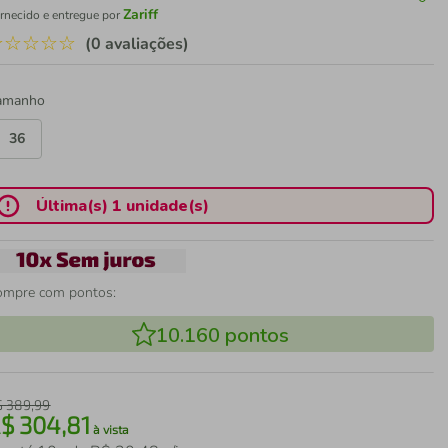
Zariff
rnecido e entregue por
☆
☆
☆
☆
☆
(0 avaliações)
amanho
36
Última(s) 1 unidade(s)
ompre com pontos:
10.160
pontos
$
389
,
99
R$
304
,
81
à vista