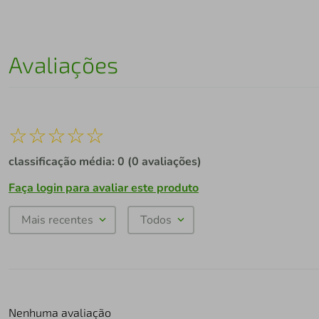
Avaliações
☆
☆
☆
☆
☆
classificação média: 0
(0 avaliações)
Faça login para avaliar este produto
Mais recentes
Todos
Nenhuma avaliação