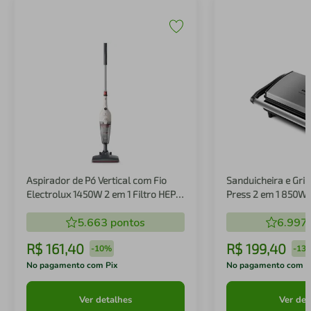
Aspirador de Pó Vertical com Fio
Sanduicheira e Gril
Electrolux 1450W 2 em 1 Filtro HEPA
Press 2 em 1 850W
Branco (STK14B)
5.663
pontos
6.997
R$
161
,
40
R$
199
,
40
-
10%
-
13
No pagamento com Pix
No pagamento com P
Ver detalhes
Ver det