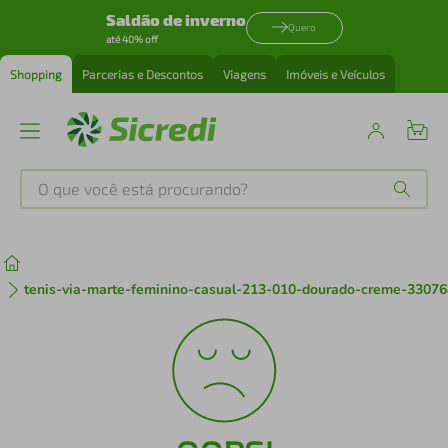
Saldão de inverno
Quero
até 40% off
Shopping
Parcerias e Descontos
Viagens
Imóveis e Veículos
O que você está procurando?
Produtos mais buscados
tenis
1
º
tenis-via-marte-feminino-casual-213-010-dourado-creme-33076
cafeteira
2
º
perfume
3
º