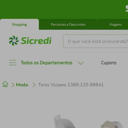
Shopping
Parcerias e Descontos
Viagens
O que você está procurando?
Produtos mais buscados
Todos os Departamentos
Cupons
tenis
1
º
Moda
Tenis Vizzano 1389.125.98841
cafeteira
2
º
perfume
3
º
air fryer
4
º