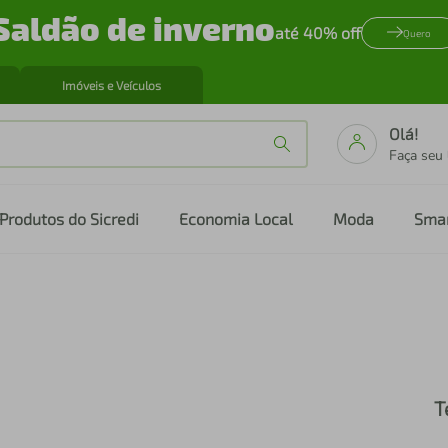
Saldão de inverno
até 40% off
Quero
Imóveis e Veículos
Olá!
Faça seu
Produtos do Sicredi
Economia Local
Moda
Sma
T