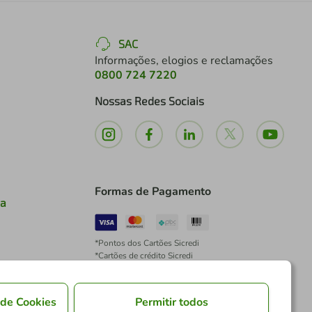
SAC
Informações, elogios e reclamações
0800 724 7220
Nossas Redes Sociais
Formas de Pagamento
ia
*Pontos dos Cartões Sicredi
*Cartões de crédito Sicredi
*Boleto exclusivo para associados PJ
*É vedada a cobrança de preço superior, valor ou
encargo adicional para pagamentos por meio de
 de Cookies
Permitir todos
Pix à vista.