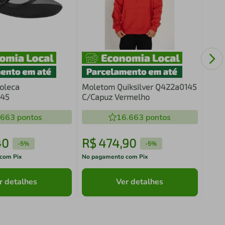
Chin
oleca
Moletom Quiksilver Q422a0145
745
C/Capuz Vermelho
.663
pontos
16.663
pontos
40
R$
474
,
90
R$
-
5%
-
5%
com Pix
No pagamento com Pix
No pa
r detalhes
Ver detalhes