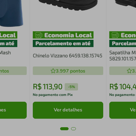
 Mash
Sapatilha M
Chinelo Vizzano 6459.138.15745
5829.101.15
ntos
3.997
pontos
3
R$
113
,
90
R$
104
,
-
5%
No pagamento com Pix
No pagamento 
hes
Ver detalhes
Ve