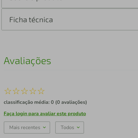
Ficha técnica
Avaliações
☆
☆
☆
☆
☆
classificação média: 0
(0 avaliações)
Faça login para avaliar este produto
Mais recentes
Todos