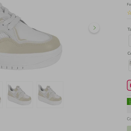
Fo
T
C
C