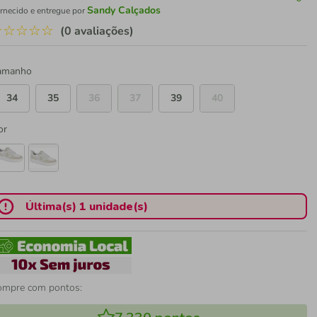
Sandy Calçados
rnecido e entregue por
☆
☆
☆
☆
☆
(0 avaliações)
amanho
34
35
36
37
39
40
or
Última(s) 1 unidade(s)
ompre com pontos: