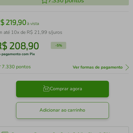
7.330
pontos
R$
219
,
90
à vista
m até
10
x de
R$
21
,
99
s/juros
R$
208
,
90
-
5%
 pagamento com Pix
7.330
pontos
Ver formas de pagamento
Comprar agora
Adicionar ao carrinho