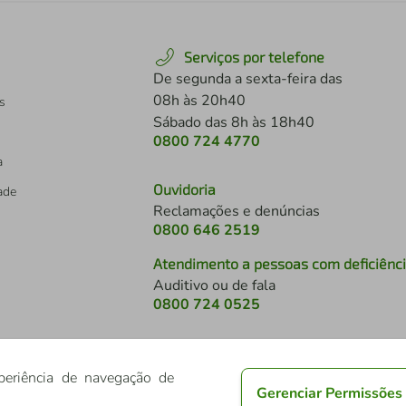
Serviços por telefone
De segunda a sexta-feira das
08h às 20h40
s
Sábado das 8h às 18h40
0800 724 4770
a
Ouvidoria
dade
Reclamações e denúncias
0800 646 2519
Atendimento a pessoas com deficiênc
Auditivo ou de fala
s
0800 724 0525
periência de navegação de
Gerenciar Permissões