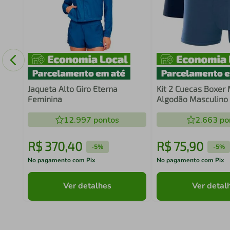
Jaqueta Alto Giro Eterna
Kit 2 Cuecas Boxer
Feminina
Algodão Masculino
12.997
pontos
2.663
po
R$
370
,
40
R$
75
,
90
-
5%
-
5%
No pagamento com Pix
No pagamento com Pix
Ver detalhes
Ver detal