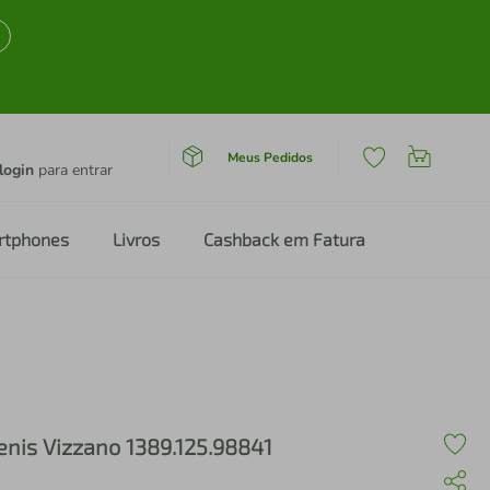
Meus Pedidos
login
para entrar
rtphones
Livros
Cashback em Fatura
enis Vizzano 1389.125.98841