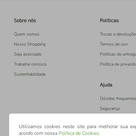
Sobre nós
Políticas
Quem somos
Trocas e devoluçõe
Nosso Shopping
Termos de uso
Seja associado
Políticas de entreg
Trabalhe conosco
Política de privaci
Sustentabilidade
Ajuda
Dúvidas frequente
Segurança
Utilizamos cookies neste site para melhorar sua ex
acordo com nossa
Política de Cookies
.