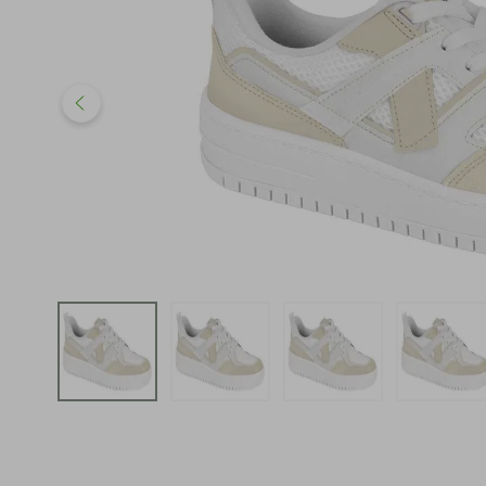
iphone
5
º