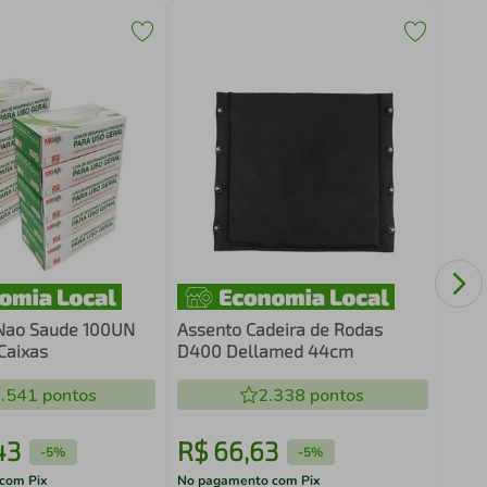
Fita
Asse
43
 Nao Saude 100UN
Assento Cadeira de Rodas
Caixas
D400 Dellamed 44cm
.541
pontos
2.338
pontos
43
R$
66
,
63
R$
-
5%
-
5%
com Pix
No pagamento com Pix
No pa