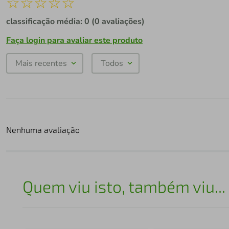
☆
☆
☆
☆
☆
classificação média: 0
(0 avaliações)
Faça login para avaliar este produto
Mais recentes
Todos
Nenhuma avaliação
Quem viu isto, também viu...