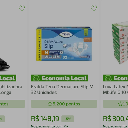
obilizadora
Fralda Tena Dermacare Slip M
Luva Latex
 Longa
32 Unidades
Mblife G 10 
ntos
5.200
pontos
10
R$
148
,
19
R$
300
,
%
-
5%
No pagamento com Pix
No pagamento 