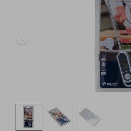
iphone
5
º