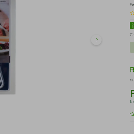
Fo
C
e
No