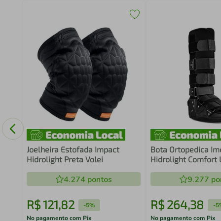
da
200cm
Joelheira Estofada Impact
Bota Ortopedica Im
Hidrolight Preta Volei
Hidrolight Comfort
4.274
pontos
9.277
po
R$
121
,
82
R$
264
,
38
-
5%
-
5
No pagamento com Pix
No pagamento com Pix