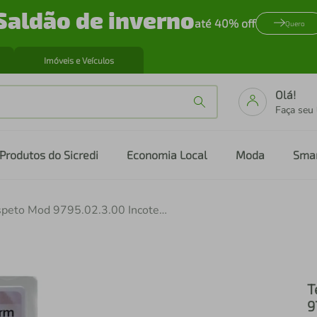
Saldão de inverno
até 40% off
Quero
Imóveis e Veículos
Olá!
Faça seu
Produtos do Sicredi
Economia Local
Moda
Sma
Termômetro Digital Espeto Mod 9795.02.3.00 Incoterm Un
T
9