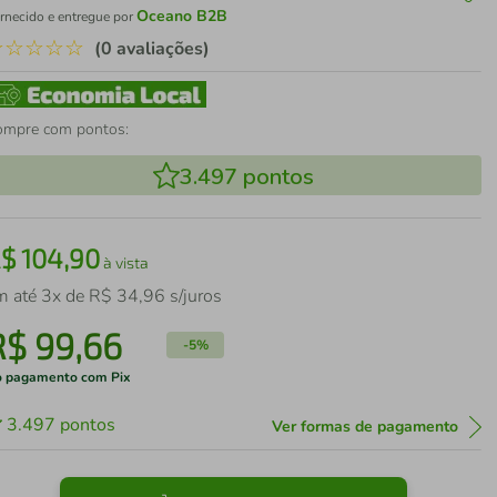
Oceano B2B
rnecido e entregue por
☆
☆
☆
☆
☆
(0 avaliações)
ompre com pontos:
3.497
pontos
R$
104
,
90
à vista
m até
3
x de
R$
34
,
96
s/juros
R$
99
,
66
-
5%
 pagamento com Pix
3.497
pontos
Ver formas de pagamento