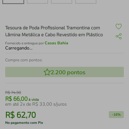
air fryer
4
º
iphone
5
º
Tesoura de Poda Profissional Tramontina com
Lâmina Metálica e Cabo Revestido em Plástico
Casas Bahia
Fornecido e entregue por
Carregando…
Compre com pontos:
2.200
pontos
R$
74
,
90
R$
66
,
00
à vista
em até
2
x de
R$
33
,
00
s/juros
R$
62
,
70
-
16%
No pagamento com Pix