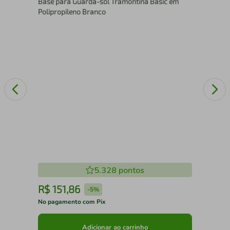
Base para Guarda-sol Tramontina Basic em
em 
Polipropileno Branco
5.328
pontos
R$
151
,
86
R
-
5%
No pagamento com Pix
No 
Adicionar ao carrinho