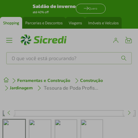
Saldão de inverno
Quero
até 40% off
Shopping
Parcerias e Descontos
Viagens
Imóveis e Veículos
O que você está procurando?
Produtos mais buscados
Ferramentas e Construção
Construção
tenis
1
º
Tesoura de Poda Profissional Tramontina com Lâmina Metálica e Cabo Revestido em Plástico
Jardinagem
cafeteira
2
º
perfume
3
º