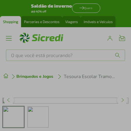
Saldão de inverno
Quero
até 40% off
Shopping
Parcerias e Descontos
Viagens
Imóveis e Veículos
O que você está procurando?
Produtos mais buscados
Tesoura Escolar Tramontina Supercort Monster em Inox 5"
Brinquedos e Jogos
tenis
1
º
cafeteira
2
º
perfume
3
º