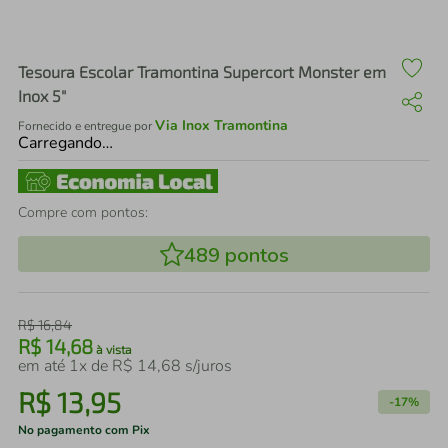
air fryer
4
º
iphone
5
º
Tesoura Escolar Tramontina Supercort Monster em
Inox 5"
Via Inox Tramontina
Fornecido e entregue por
Carregando…
Compre com pontos:
489
pontos
R$
16
,
84
R$
14
,
68
à vista
em até
1
x de
R$
14
,
68
s/juros
R$
13
,
95
-
17%
No pagamento com Pix