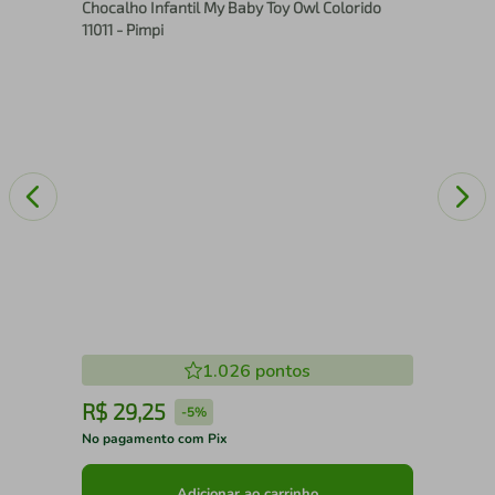
Chocalho Infantil My Baby Toy Owl Colorido
110
11011 - Pimpi
1.026
pontos
R$
29
,
25
R
-
5%
No pagamento com Pix
No 
Adicionar ao carrinho