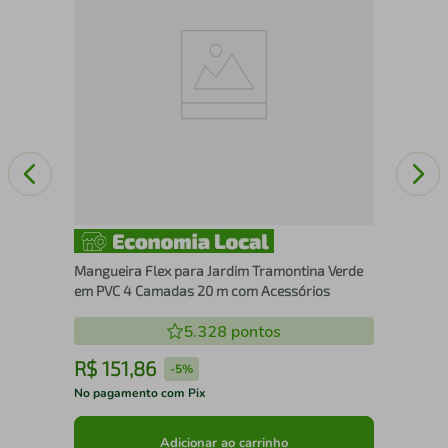
127
Mangueira Flex para Jardim Tramontina Verde
em PVC 4 Camadas 20 m com Acessórios
5.328
pontos
R$
151
,
86
R
-
5%
No pagamento com Pix
No 
Adicionar ao carrinho