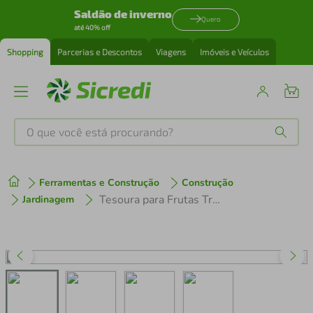
Saldão de inverno
Quero
até 40% off
Shopping
Parcerias e Descontos
Viagens
Imóveis e Veículos
O que você está procurando?
Produtos mais buscados
Ferramentas e Construção
Construção
tenis
1
º
Tesoura para Frutas Tramontina com Lâminas em Aço Inox - 15,3cm
Jardinagem
cafeteira
2
º
perfume
3
º