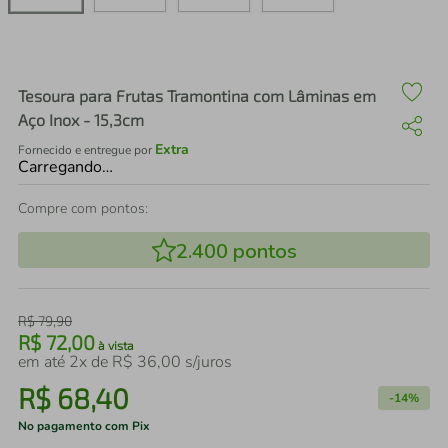
air fryer
4
º
iphone
5
º
Tesoura para Frutas Tramontina com Lâminas em
Aço Inox - 15,3cm
Extra
Fornecido e entregue por
Carregando…
Compre com pontos:
2.400
pontos
R$
79
,
90
R$
72
,
00
à vista
em até
2
x de
R$
36
,
00
s/juros
R$
68
,
40
-
14%
No pagamento com Pix