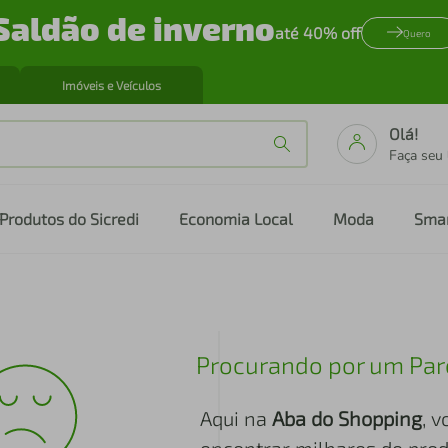
Saldão de inverno
até 40% off
Quero
Imóveis e Veículos
Olá!
Faça seu
Produtos do Sicredi
Economia Local
Moda
Sma
Procurando por um Par
Aqui na
Aba do Shopping
, 