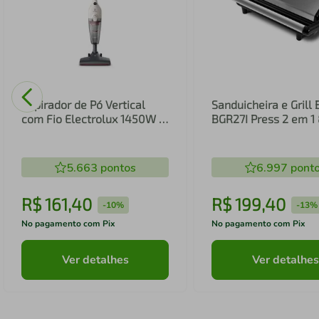
Aspirador de Pó Vertical
Sanduicheira e Grill 
com Fio Electrolux 1450W 2
BGR27I Press 2 em 
em 1 Filtro HEPA Branco
(STK14B)
5.663
pontos
6.997
pont
R$
161
,
40
R$
199
,
40
-
10%
-
13%
No pagamento com Pix
No pagamento com Pix
Ver detalhes
Ver detalhes