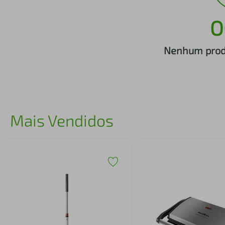
iphone
5
º
O
Nenhum produ
Mais Vendidos