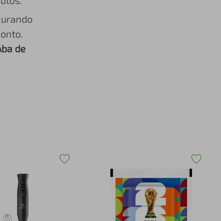
utos.
curando
onto.
Aba de