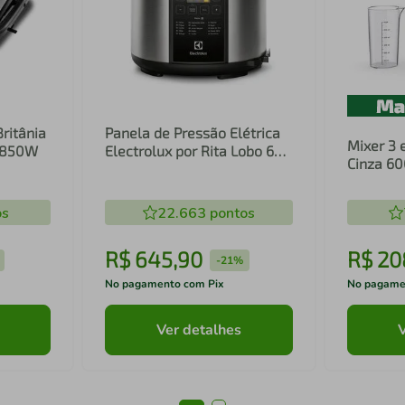
Britânia
Panela de Pressão Elétrica
Mixer 3 
1 850W
Electrolux por Rita Lobo 6L
Cinza 6
Preta Experience Digital
Inox e T
(PCC20)
(EIB20)
os
22.663
pontos
R$
645
,
90
R$
20
-
21%
No pagamento com Pix
No pagame
Ver detalhes