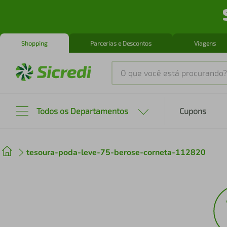
Shopping
Parcerias e Descontos
Viagens
O que você está procurando?
Produtos mais buscados
Todos os Departamentos
Cupons
tenis
1
º
tesoura-poda-leve-75-berose-corneta-112820
cafeteira
2
º
perfume
3
º
air fryer
4
º