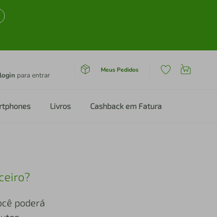
Meus Pedidos
login
para entrar
rtphones
Livros
Cashback em Fatura
ceiro?
você poderá