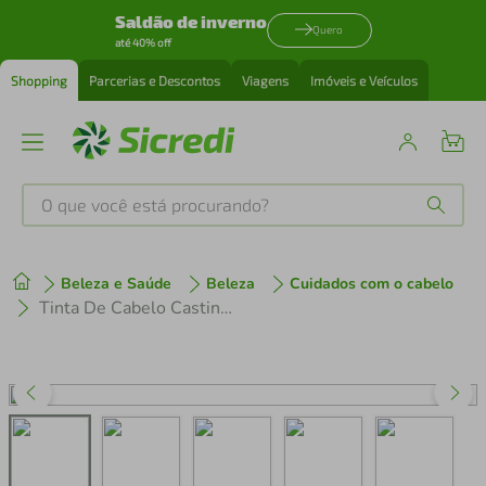
Saldão de inverno
Quero
até 40% off
Shopping
Parcerias e Descontos
Viagens
Imóveis e Veículos
O que você está procurando?
Produtos mais buscados
Beleza e Saúde
Beleza
Cuidados com o cabelo
tenis
1
º
Tinta De Cabelo Casting Creme Gloss De Loréal Paris 700 Louro Natural 246g
cafeteira
2
º
perfume
3
º