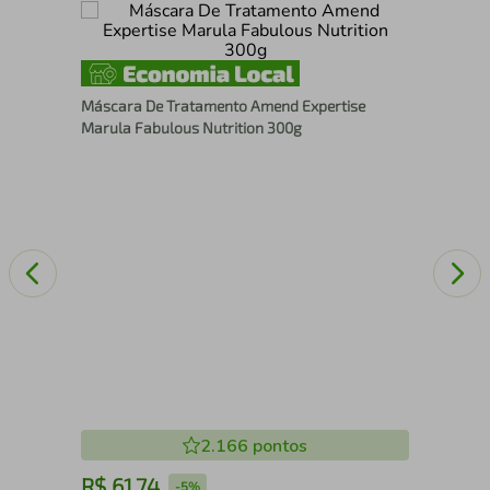
Sha
Máscara De Tratamento Amend Expertise
Marula Fabulous Nutrition 300g
2.166
pontos
R$
61
,
74
R
-
5%