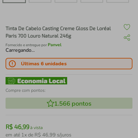
air fryer
4
º
iphone
5
º
Tinta De Cabelo Casting Creme Gloss De Loréal
Paris 700 Louro Natural 246g
Panvel
Fornecido e entregue por
Carregando…
Últimas 6 unidades
Compre com pontos:
1.566
pontos
R$
46
,
99
à vista
em até
1
x de
R$
46
,
99
s/juros