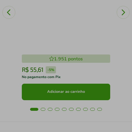
1.951
pontos
R$
55
,
61
R
-
5%
No pagamento com Pix
No 
Adicionar ao carrinho