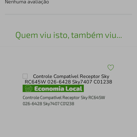
Nenhuma avaliação
Quem viu isto, também viu...
Contro
Controle Compatível Receptor Sky RC645W
74
026-6428 Sky7407 C01238