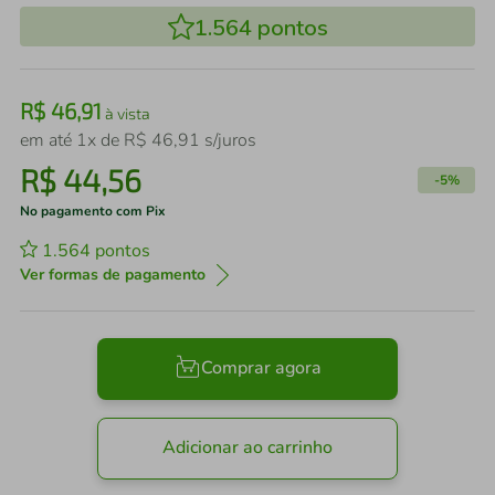
1.564
pontos
R$
46
,
91
à vista
em até
1
x de
R$
46
,
91
s/juros
R$
44
,
56
-
5%
No pagamento com Pix
1.564
pontos
Ver formas de pagamento
Comprar agora
Adicionar ao carrinho