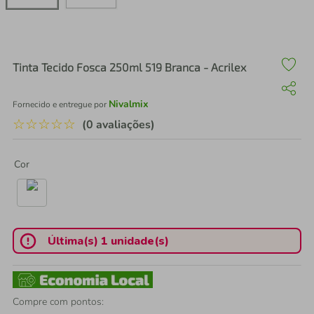
air fryer
4
º
iphone
5
º
Tinta Tecido Fosca 250ml 519 Branca - Acrilex
Nivalmix
Fornecido e entregue por
☆
☆
☆
☆
☆
(0 avaliações)
Cor
Última(s) 1 unidade(s)
Compre com pontos: