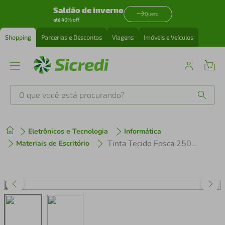
Saldão de inverno
Quero
até 40% off
Shopping
Parcerias e Descontos
Viagens
Imóveis e Veículos
O que você está procurando?
Produtos mais buscados
Eletrônicos e Tecnologia
Informática
tenis
1
º
Tinta Tecido Fosca 250ml 519 Branca - Acrilex
Materiais de Escritório
cafeteira
2
º
perfume
3
º