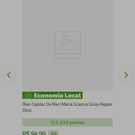
Lea
Óleo Capilar Ox Mari Maria Science Gloss Repair
55ml
3.333
pontos
R$
94
,
99
R
-
5%