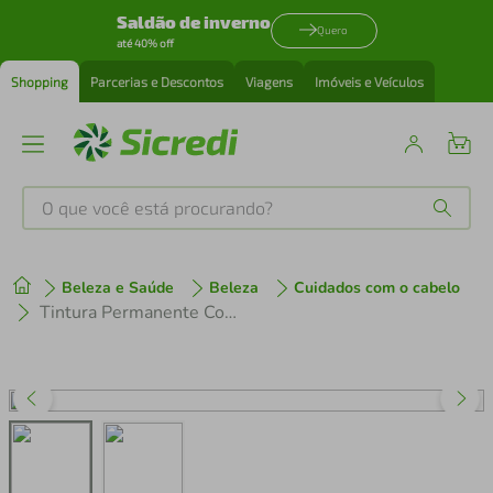
Saldão de inverno
Quero
até 40% off
Shopping
Parcerias e Descontos
Viagens
Imóveis e Veículos
O que você está procurando?
Produtos mais buscados
Beleza e Saúde
Beleza
Cuidados com o cabelo
tenis
1
º
Tintura Permanente Corton 7.7 Marron Dourado
cafeteira
2
º
perfume
3
º