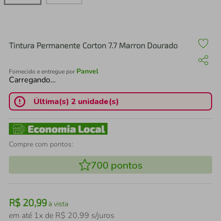
air fryer
4
º
iphone
5
º
Tintura Permanente Corton 7.7 Marron Dourado
Panvel
Fornecido e entregue por
Carregando…
Última(s) 2 unidade(s)
Compre com pontos:
700
pontos
R$
20
,
99
à vista
em até
1
x de
R$
20
,
99
s/juros