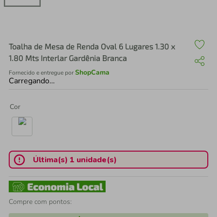
air fryer
4
º
iphone
5
º
Toalha de Mesa de Renda Oval 6 Lugares 1.30 x
1.80 Mts Interlar Gardênia Branca
ShopCama
Fornecido e entregue por
Carregando…
Cor
Última(s) 1 unidade(s)
Compre com pontos: