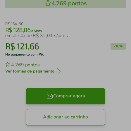
4.269
pontos
R$
134
,
80
R$
128
,
06
à vista
em até
4
x de
R$
32
,
01
s/juros
R$
121
,
66
-
10%
No pagamento com Pix
4.269
pontos
Ver formas de pagamento
Comprar agora
Adicionar ao carrinho