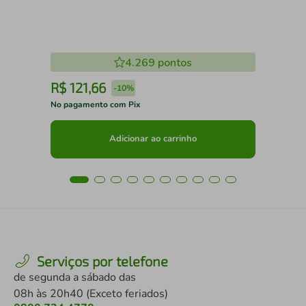
4.269
pontos
R$
121
,
66
R
-
10%
No pagamento com Pix
No 
Adicionar ao carrinho
Serviços por telefone
de segunda a sábado das
08h às 20h40 (Exceto feriados)