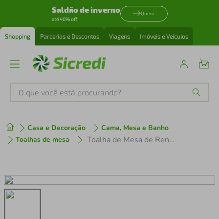
Saldão de inverno
Quero
até 40% off
Shopping
Parcerias e Descontos
Viagens
Imóveis e Veículos
O que você está procurando?
Produtos mais buscados
Casa e Decoração
Cama, Mesa e Banho
tenis
1
º
Toalha de Mesa de Renda Oval 6 Lugares 1.30 x 1.80 Mts Interlar Gardênia Branca
Toalhas de mesa
cafeteira
2
º
perfume
3
º