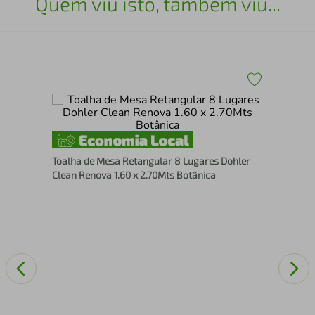
Quem viu isto, também viu...
a
Toa
im
Lei
Toalha de Mesa Retangular 8 Lugares Dohler
A
Clean Renova 1.60 x 2.70Mts Botânica