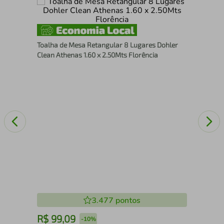
res
Toa
Lug
Toalha de Mesa Retangular 8 Lugares Dohler
Clean Athenas 1.60 x 2.50Mts Florência
3.477
pontos
R$
99
,
09
R
-
10%