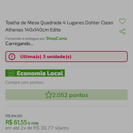
air fryer
4
º
iphone
5
º
Toalha de Mesa Quadrada 4 Lugares Dohler Clean
Athenas 140x140cm Edite
ShopCama
Fornecido e entregue por
Carregando…
Última(s) 3 unidade(s)
Compre com pontos:
2.052
pontos
R$
64
,
80
R$
61
,
55
à vista
em até
2
x de
R$
30
,
77
s/juros