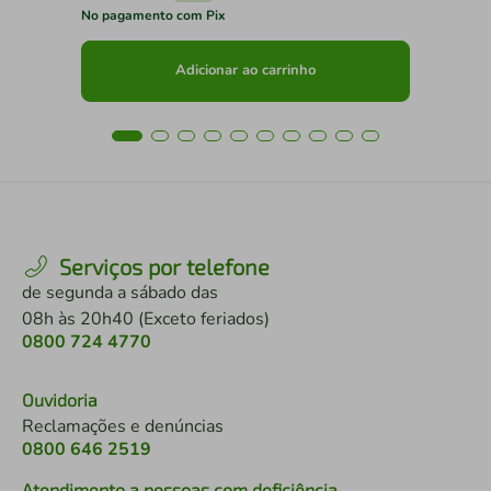
No pagamento com Pix
No 
Adicionar ao carrinho
Serviços por telefone
de segunda a sábado das
08h às 20h40 (Exceto feriados)
0800 724 4770
Ouvidoria
Reclamações e denúncias
0800 646 2519
Atendimento a pessoas com deficiência