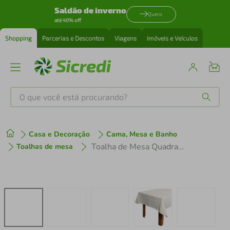
Saldão de inverno
Quero
até 40% off
Shopping
Parcerias e Descontos
Viagens
Imóveis e Veículos
O que você está procurando?
Produtos mais buscados
Casa e Decoração
Cama, Mesa e Banho
tenis
1
º
Toalha de Mesa Quadrada 4 Lugares Dohler Clean Athenas 140x140cm Edite
Toalhas de mesa
cafeteira
2
º
perfume
3
º