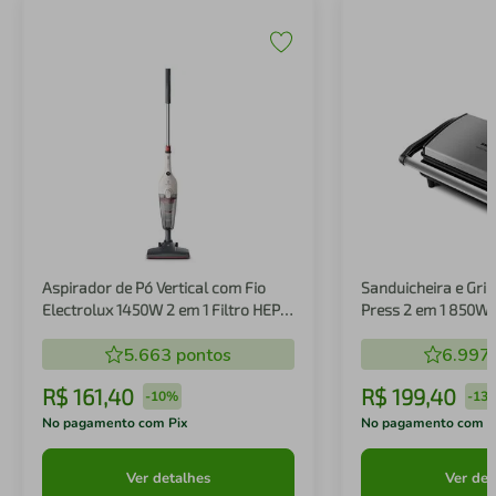
Aspirador de Pó Vertical com Fio
Sanduicheira e Gril
Electrolux 1450W 2 em 1 Filtro HEPA
Press 2 em 1 850W
Branco (STK14B)
5.663
pontos
6.997
R$
161
,
40
R$
199
,
40
-
10%
-
13
No pagamento com Pix
No pagamento com P
Ver detalhes
Ver det