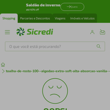
Saldão de inverno
Quero
até 40% off
Shopping
Parcerias e Descontos
Viagens
Imóveis e Veículos
O que você está procurando?
Produtos mais buscados
tenis
1
º
toalha-de-rosto-100--algodao-extra-soft-alta-absorcao-vanill
cafeteira
2
º
perfume
3
º