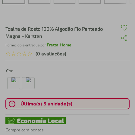
air fryer
4
º
iphone
5
º
Toalha de Rosto 100% Algodão Fio Penteado
Magna - Karsten
Fretta Home
Fornecido e entregue por
☆
☆
☆
☆
☆
(0 avaliações)
Cor
Última(s) 5 unidade(s)
Compre com pontos: