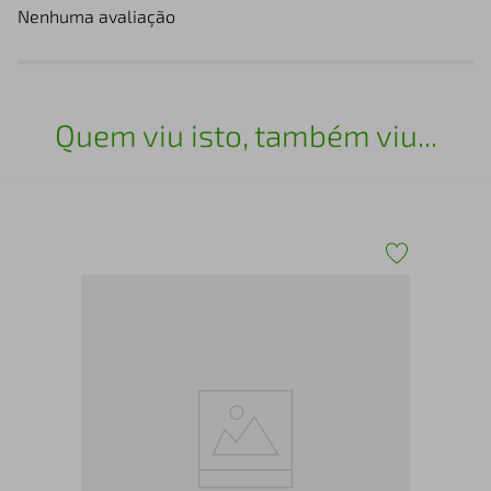
Nenhuma avaliação
Quem viu isto, também viu...
oft
Toa
420