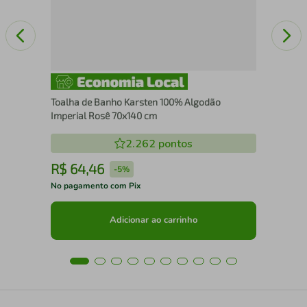
Toalha de Banho Karsten 100% Algodão
Imperial Rosê 70x140 cm
2.262
pontos
R$
64
,
46
R
-
5%
No pagamento com Pix
No 
Adicionar ao carrinho