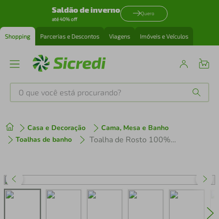
Saldão de inverno
Quero
até 40% off
Shopping
Parcerias e Descontos
Viagens
Imóveis e Veículos
O que você está procurando?
Produtos mais buscados
Casa e Decoração
Cama, Mesa e Banho
tenis
1
º
Toalha de Rosto 100% Algodão Fio Penteado Magna - Karsten
Toalhas de banho
cafeteira
2
º
perfume
3
º