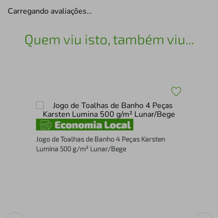
Carregando avaliações…
Quem viu isto, também viu...
ASA
Toa
Jogo de Toalhas de Banho 4 Peças Karsten
Sua
Lumina 500 g/m² Lunar/Bege