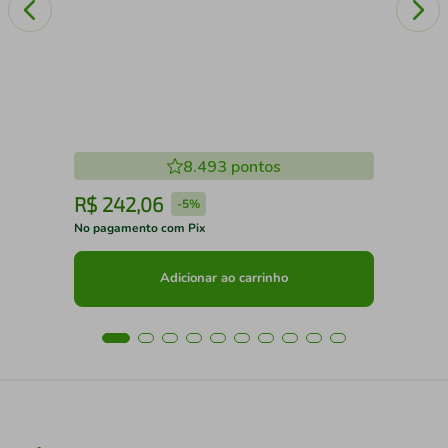
8.493
pontos
R$
242
,
06
R
-
5%
No pagamento com Pix
No 
Adicionar ao carrinho