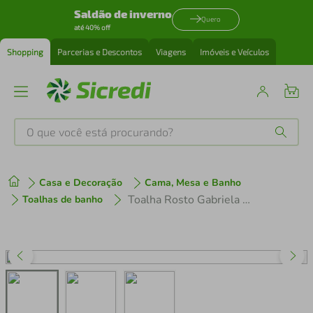
Saldão de inverno
Quero
até 40% off
Shopping
Parcerias e Descontos
Viagens
Imóveis e Veículos
O que você está procurando?
Produtos mais buscados
Casa e Decoração
Cama, Mesa e Banho
tenis
1
º
Toalha Rosto Gabriela 100% Algodão Grande Macia Luxo 45cm x 80cm
Toalhas de banho
cafeteira
2
º
perfume
3
º