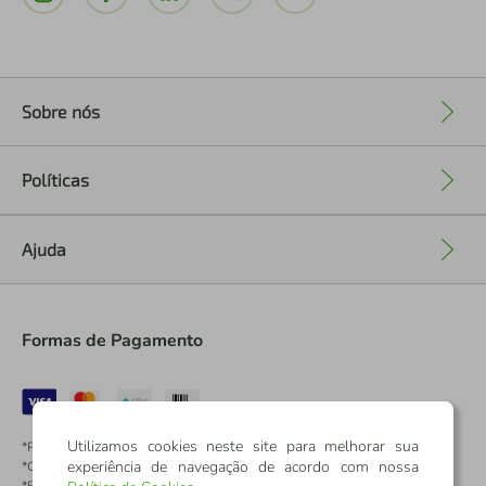
Sobre nós
+
Políticas
+
Ajuda
+
Formas de Pagamento
Utilizamos cookies neste site para melhorar sua
*Pontos dos Cartões Sicredi
experiência de navegação de acordo com nossa
*Cartões Sicredi