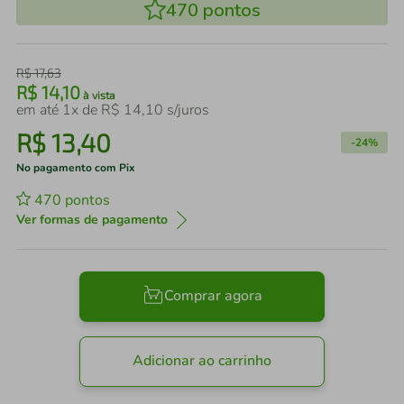
470
pontos
R$
17
,
63
R$
14
,
10
à vista
em até
1
x de
R$
14
,
10
s/juros
R$
13
,
40
-
24%
No pagamento com Pix
470
pontos
Ver formas de pagamento
Comprar agora
Adicionar ao carrinho