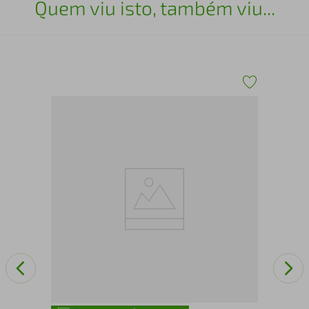
Quem viu isto, também viu...
a
CA
LU