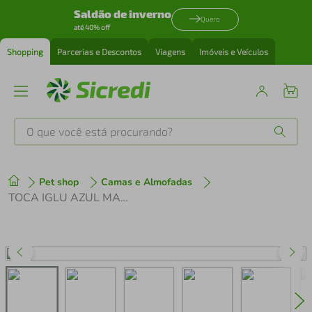
Saldão de inverno
Quero
até 40% off
Shopping
Parcerias e Descontos
Viagens
Imóveis e Veículos
O que você está procurando?
Produtos mais buscados
Pet shop
Camas e Almofadas
tenis
1
º
TOCA IGLU AZUL MARINHO GEOMETRICO + ARRANHADOR DROP LUPPET
cafeteira
2
º
perfume
3
º