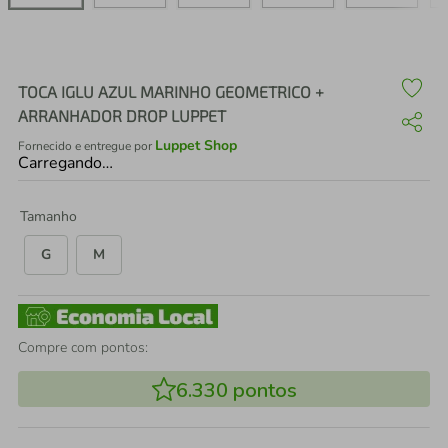
air fryer
4
º
iphone
5
º
TOCA IGLU AZUL MARINHO GEOMETRICO +
ARRANHADOR DROP LUPPET
Luppet Shop
Fornecido e entregue por
Carregando…
Tamanho
G
M
Compre com pontos:
6.330
pontos