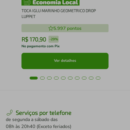
TOCA IGLU MARINHO GEOMETRICO DROP
LUPPET
5.997
pontos
R$
170
,
90
R
-
29%
No pagamento com Pix
No 
Ver detalhes
Serviços por telefone
de segunda a sábado das
08h às 20h40 (Exceto feriados)