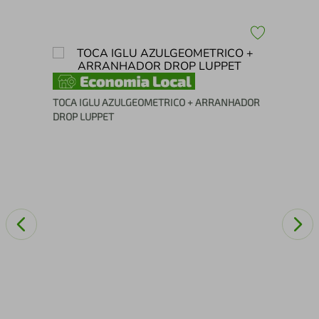
a
TO
TOCA IGLU AZULGEOMETRICO + ARRANHADOR
DROP LUPPET