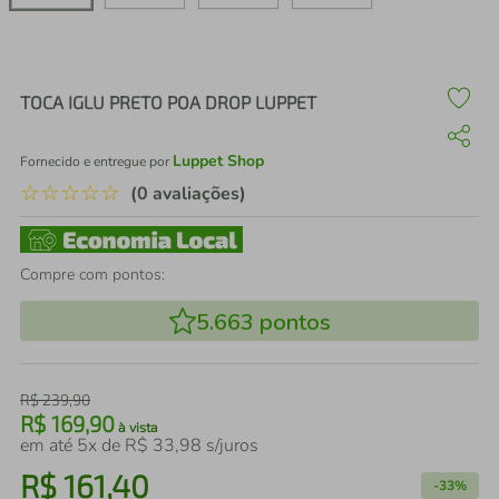
air fryer
4
º
iphone
5
º
TOCA IGLU PRETO POA DROP LUPPET
Luppet Shop
Fornecido e entregue por
☆
☆
☆
☆
☆
(0 avaliações)
Compre com pontos:
5.663
pontos
R$
239
,
90
R$
169
,
90
à vista
em até
5
x de
R$
33
,
98
s/juros
R$
161
,
40
-
33%