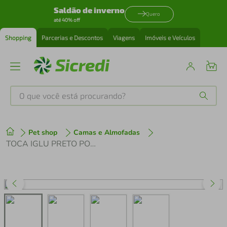
Saldão de inverno
Quero
até 40% off
Shopping
Parcerias e Descontos
Viagens
Imóveis e Veículos
O que você está procurando?
Produtos mais buscados
Pet shop
Camas e Almofadas
tenis
1
º
TOCA IGLU PRETO POA DROP LUPPET
cafeteira
2
º
perfume
3
º